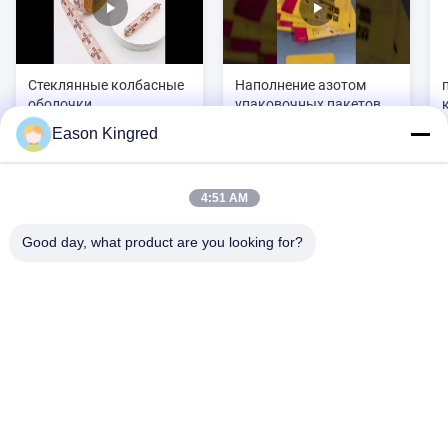
Стеклянные колбасные
Наполнение азотом
оболочки,
упаковочных пакетов
термоусадочные
для продуктов питания
Eason Kingred
хрустящие картофель
фри 100 г алюминиевая
фольга
4:51 AM
Видео- зона
Good day, what product are you looking for?
Все видео
пластиковая оболочка для колбас
Дорога NO.556 Changjiang, Сучжоу, Китай
Тел.:
00-86-13952400342
cellulose Sausage casings
Электронная почта:
sales@foodpackingmaterials.com
оболочка для колбасы из целлюлозы