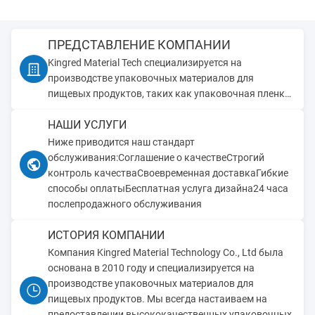
ПРЕДСТАВЛЕНИЕ КОМПАНИИ
Kingred Material Tech специализируется на
производстве упаковочных материалов для
пищевых продуктов, таких как упаковочная пленка
для пищевых продуктов, пакеты для упаковки,
НАШИ УСЛУГИ
оболочки для колбас и т. д.
Ниже приводится наш стандарт
обслуживания:Соглашение о качествеСтрогий
контроль качестваСвоевременная доставкаГибкие
способы оплатыБесплатная услуга дизайна24 часа
послепродажного обслуживания
ИСТОРИЯ КОМПАНИИ
Компания Kingred Material Technology Co., Ltd была
основана в 2010 году и специализируется на
производстве упаковочных материалов для
пищевых продуктов. Мы всегда настаиваем на
предоставлении высококачественных упаковочных