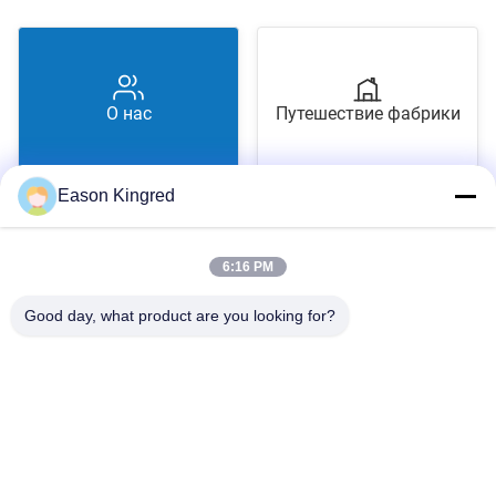
О нас
Путешествие фабрики
Eason Kingred
6:16 PM
Проверка качества
Свяжитесь мы
Good day, what product are you looking for?
Дорога NO.556 Changjiang, Сучжоу, Китай
Тел.:
00-86-13952400342
Электронная почта:
sales@foodpackingmaterials.com