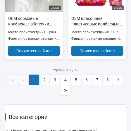
VIDEO
VIDEO
OEM кормовые
OEM красочные
колбасные оболочки
пластиковые колбасные
легко очищающиеся
оболочки
Место происхождения: Цзянсу, Китай
Место происхождения: КНР
прозрачные целлюлозные
индивидуальный логотип
Фирменное наименование: KINGRED
Фирменное наименование: Kingred
колбасные оболочки
бренда колбаса пищевого
жареные колбасные
качества упаковка для
Свяжитесь сейчас
Свяжитесь сейчас
оболочки оптовая цена
мясной колбасы
страница 1 / 19
1
2
3
4
5
6
7
8
Все категории