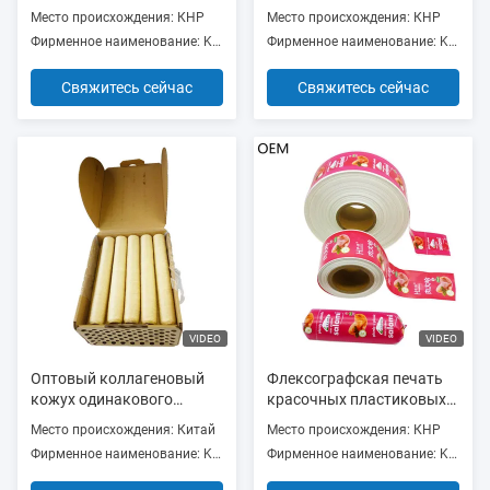
полиамидный материал
температуры
Место происхождения: КНР
Место происхождения: КНР
Пластиковые колбасные
одноразовых колбасных
Фирменное наименование: Kingred
Фирменное наименование: Kingred
корпуса
корпусов для
пользовательского
Свяжитесь сейчас
Свяжитесь сейчас
брендинга
VIDEO
VIDEO
Оптовый коллагеновый
Флексографская печать
кожух одинакового
красочных пластиковых
размера пищевого
корпусов
Место происхождения: Китай
Место происхождения: КНР
качества 24 мм
Фирменное наименование: Kingred
Фирменное наименование: Kingred
съедобный для сосисок