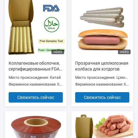
VIDEO
VIDEO
Коллагеновые оболочки,
Прозрачная целлюлозная
сертифицированные FDA и
колбаса для хотдогов
HALAL, длиной 15 метров/
Место происхождения: Китай
Место происхождения: Цзянсу, Китай
нить и превосходной
Фирменное наименование: Kingred
Фирменное наименование: KINGRED
проницаемостью для
дыма для копченых
Свяжитесь сейчас
Свяжитесь сейчас
колбас