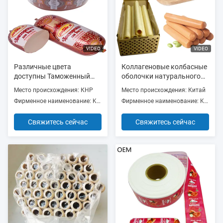
VIDEO
VIDEO
Различные цвета
Коллагеновые колбасные
доступны Таможенный
оболочки натурального
логотип флексография
происхождения пищевого
Место происхождения: КНР
Место происхождения: Китай
Печать 5 слоев колбасы
качества одинакового
Фирменное наименование: Kingred
Фирменное наименование: Kingred
Оболочки для колбас
размера для продуктов
для хот-догов
Свяжитесь сейчас
Свяжитесь сейчас