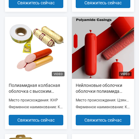
Свяжитесь сейчас
Свяжитесь сейчас
VIDEO
VIDEO
Полиамидная колбасная
Нейлоновые оболочки
оболочка с высоким
оболочки полиамида
барьером
красного цвета
Место происхождения: КНР
Место происхождения: Цзянсу, Китай
сжимающиеся с 5 слоями
Фирменное наименование: Kingred
Фирменное наименование: Kingred
экструзии для упаковки
мясной колбасы
Свяжитесь сейчас
Свяжитесь сейчас