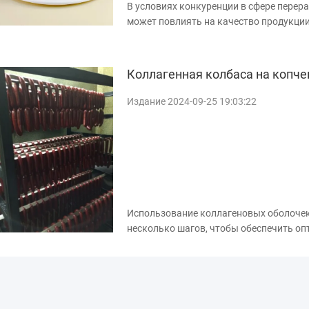
В условиях конкуренции в сфере перер
может повлиять на качество продукции
потребителей.Недавно один европейски
нейлоновым пластиковым оболочкам, 
линию и удов...
Коллагенная колбаса на копче
Издание 2024-09-25 19:03:22
Использование коллагеновых оболочек
несколько шагов, чтобы обеспечить о
ингредиентов Выберите свой рецепт: В
соответствует вашему вкусу и желаем
ингредиенты: Приг...