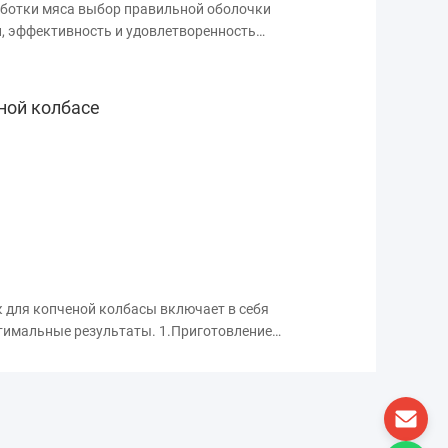
аботки мяса выбор правильной оболочки
, эффективность и удовлетворенность
й производитель колбас обратился к
чтобы улучшить свою производственную
ной колбасе
 для копченой колбасы включает в себя
птимальные результаты. 1.Приготовление
ыберите рецепт колбасы, который
ому вкусовому профилю. Собирайте