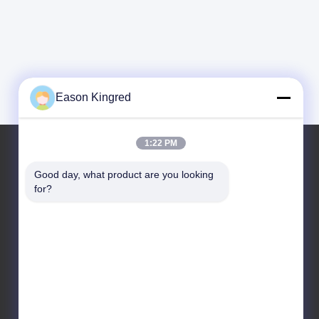
Eason Kingred
1:22 PM
Good day, what product are you looking 
Искусственные Корпуса Для Колбас
for?
Изготовленный На Заказ Логотип OEM
Напечатанный Высокой Усадкой Красочные
Пищевые Искусственные Оболочки Для Колбас
Различных Размеров
Полиамидные Колбасные Оболочки Стик-Тип
Custom Logo Flexography Печать Колбасных