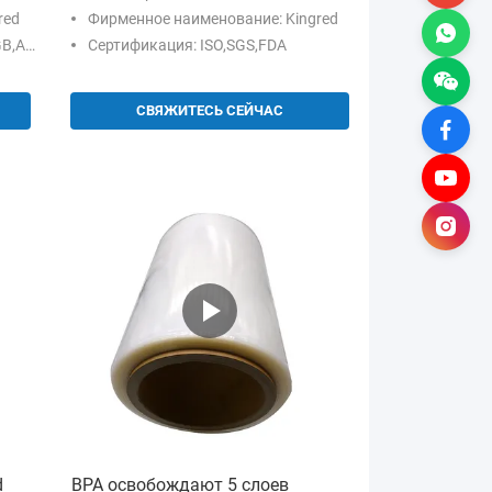
red
Фирменное наименование: Kingred
ASTM
Сертификация: ISO,SGS,FDA
СВЯЖИТЕСЬ СЕЙЧАС
d
BPA освобождают 5 слоев