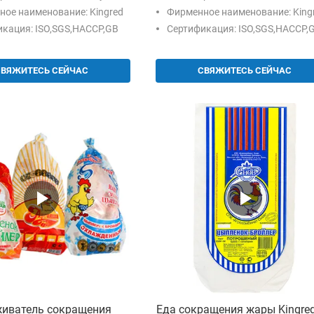
400mm
ое наименование: Kingred
Фирменное наименование: King
кация: ISO,SGS,HACCP,GB
Сертификация: ISO,SGS,HACCP,GB,
СВЯЖИТЕСЬ СЕЙЧАС
СВЯЖИТЕСЬ СЕЙЧАС
иватель сокращения
Еда сокращения жары Kingre