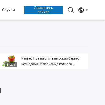
Свяжитесь
Случаи
сейчас
Kingred Новый стиль высокий барьер
несъедобный полиамид колбаса
Видео
корпуса пищевой класс
Ы