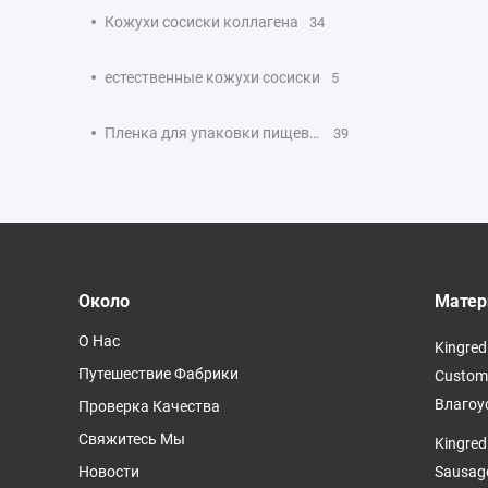
Кожухи сосиски коллагена
34
естественные кожухи сосиски
5
Пленка для упаковки пищевых продуктов
39
Около
Матер
О Нас
Kingred
Путешествие Фабрики
Customi
Влагоу
Проверка Качества
Свяжитесь Мы
Kingred
Новости
Sausag