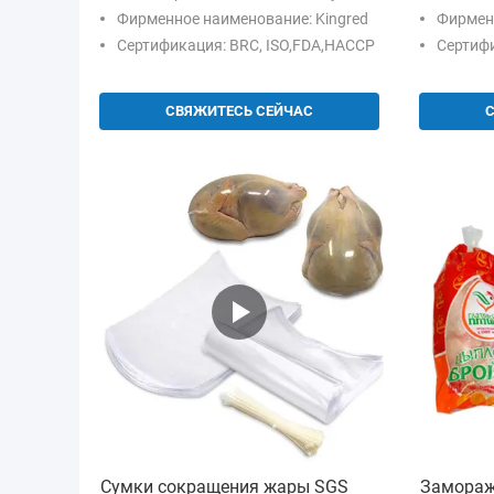
пакет для вакуумной упаковки
225mm*
Фирменное наименование: Kingred
Фирменн
мяса птицы
Сертификация: BRC, ISO,FDA,HACCP
Сертифи
СВЯЖИТЕСЬ СЕЙЧАС
Сумки сокращения жары SGS
Замораж