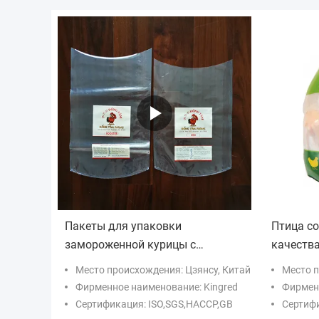
Пакеты для упаковки
Птица с
замороженной курицы с
качеств
логотипом, высокая усадка
мешки 5
Место происхождения: Цзянсу, Китай
Место 
прессов
Фирменное наименование: Kingred
Фирменн
Сертификация: ISO,SGS,HACCP,GB
Сертифи