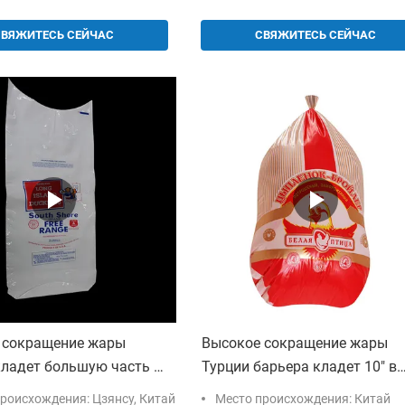
СВЯЖИТЕСЬ СЕЙЧАС
СВЯЖИТЕСЬ СЕЙЧАС
 сокращение жары
Высокое сокращение жары
кладет большую часть в
Турции барьера кладет 10" в
умок сокращения птицы
мешки» Multi слои *16
роисхождения: Цзянсу, Китай
Место происхождения: Китай