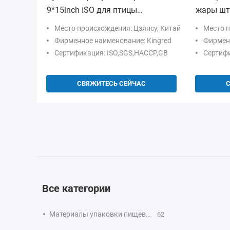
9*15inch ISO для птицы
жары шт
прозрачной
PVDC кл
Место происхождения: Цзянсу, Китай
Место п
мешки
Фирменное наименование: Kingred
Фирменн
Сертификация: ISO,SGS,HACCP,GB
Сертифи
СВЯЖИТЕСЬ СЕЙЧАС
Все категории
Материалы упаковки пищевых продуктов
62