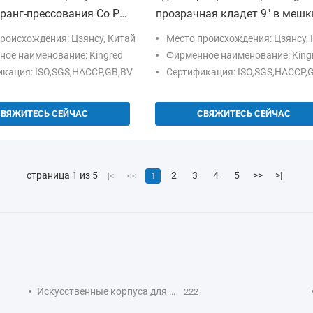
ранг-прессования Co PE
прозрачная кладет 9" в мешк
адет влагостойкое в
*15» не токсическое
роисхождения: Цзянсу, Китай
Место происхождения: Цзянсу, 
ое наименование: Kingred
Фирменное наименование: King
кация: ISO,SGS,HACCP,GB,BV
Сертификация: ISO,SGS,HACCP,
СВЯЖИТЕСЬ СЕЙЧАС
СВЯЖИТЕСЬ СЕЙЧАС
страница 1 из 5
2
3
4
5
>>
>|
|<
<<
1
Искусственные корпуса для колбас
222