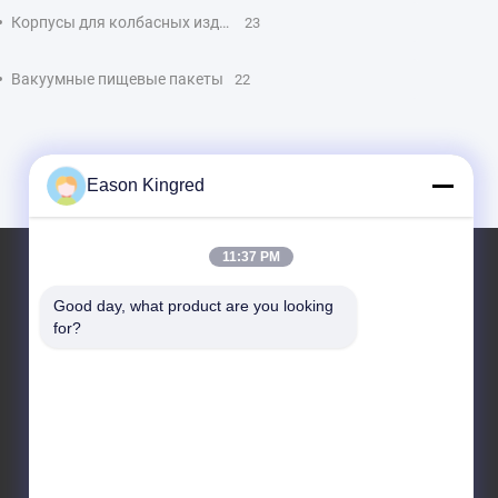
Корпусы для колбасных изделий из ПВДС
23
Вакуумные пищевые пакеты
22
Eason Kingred
11:37 PM
Искусственные Корпуса Для Колбас
Good day, what product are you looking 
for?
Изготовленный На Заказ Логотип OEM
Напечатанный Высокой Усадкой Красочные
Пищевые Искусственные Оболочки Для Колбас
Различных Размеров
Полиамидные Колбасные Оболочки Стик-Тип