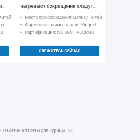
и
нагревают сокращение кладут
все сумки в мешки обруча
Китай
Место происхождения: Цзянсу, Китай
сокращения птицы 45um
red
Фирменное наименование: Kingred
GB
Сертификация: ISO,SGS,HACCP,GB
СВЯЖИТЕСЬ СЕЙЧАС
Пакетные пакеты для курицы
50