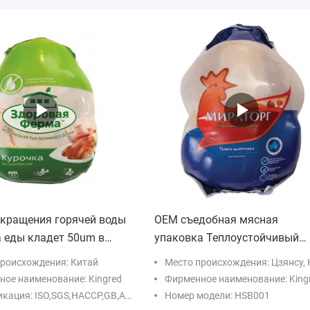
окращения горячей воды
OEM съедобная мясная
а еды кладет 50um в
упаковка Теплоустойчивый
5um ЕВА PE Co
мешок для птицеводства
происхождения: Китай
Место происхождения: Цзянсу, 
ало
вакуумная упаковка
ое наименование: Kingred
Фирменное наименование: King
кация: ISO,SGS,HACCP,GB,ASTM
Номер модели: HSB001