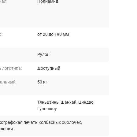
иал:
Полиамид
р:
от 20 до 190 мм
Рулон
 логотипа:
Доступный
альный
50 кг
Тяньцзинь, Шанхай, Циндао,
Гуанчжоу
ографская печать колбасных оболочек
,
олочки