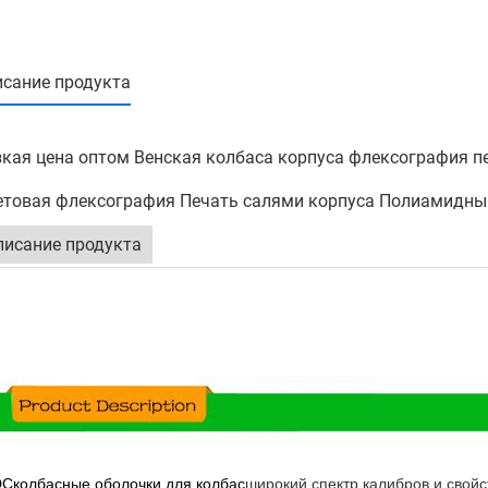
сание продукта
кая цена оптом Венская колбаса корпуса флексография п
товая флексография Печать салями корпуса Полиамидны
писание продукта
DC
колбасные оболочки для колбас
широкий спектр калибров и свойс