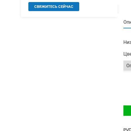
СВЯЖИТЕСЬ СЕЙЧАС
Опи
Низ
Цве
О
PV