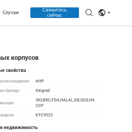
Свяжитесь
Случаи
сейчас
вых корпусов
ые свойства
происхождения:
КНР
ие бренда:
Kingred
ISO,BRC,FDA,HALAL,GB,SGS,HA
икация:
CCP
модели:
KTCY023
ая недвижимость