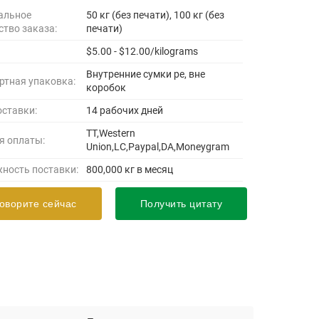
альное
50 кг (без печати), 100 кг (без
ство заказа:
печати)
$5.00 - $12.00/kilograms
Внутренние сумки pe, вне
ртная упаковка:
коробок
оставки:
14 рабочих дней
TT,Western
я оплаты:
Union,LC,Paypal,DA,Moneygram
ность поставки:
800,000 кг в месяц
оворите сейчас
Получить цитату