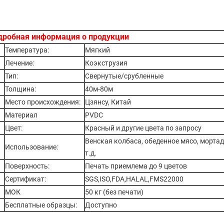
дробная информация о продукции
Температура:
Мягкий
Лечение:
Коэкструзия
Тип:
Свернутые/срубленные
Толщина:
40м-80м
Место происхождения:
Цзянсу, Китай
Материал
PVDC
Цвет:
Красный и другие цвета по запросу
Венская колбаса, обеденное мясо, мортад
Использование:
т.д.
Поверхность:
Печать приемлема до 9 цветов
Сертификат:
SGS,ISO,FDA,HALAL,FMS22000
МОК
50 кг (без печати)
Бесплатные образцы:
Доступно