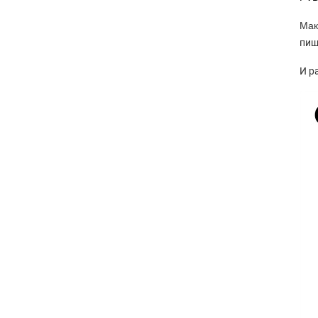
Мак
пищ
И р