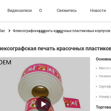
Видеозаписи
О
Свяжитесь
Новости
бас
Флексографская печать красочных пластиковых корпусов
Нас
Мы
ексографская печать красочных пластико
Основн
Место 
Назван
Сертиф
Номер 
Торгов