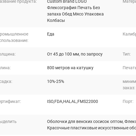
азвание продукта:
Custom Brand LOGO
Матер
Флексография Печать Без
запаха Обед Мясо Упаковка
Колбасы
ромышленное
Еда
Калиб
спользование:
олщина:
От 45 до 100 мм, по запросу
Тип:
лина:
800 метров на катушку
Печать
садка:
10%-25%
миним
заказ:
ертификат:
ISO,FDA,HALAL,FMS22000
Порт:
ыделить
Оболочки для венских сосисок оптом
,
Флекс
Красочные пластиковые искусственные об