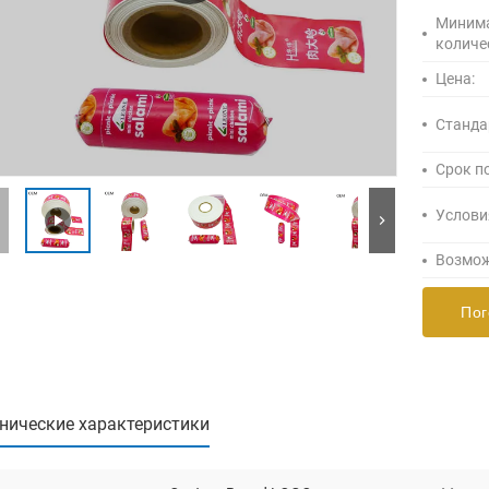
Миним
количе
Цена:
Станда
Срок п
Услови
Возмож
Пог
нические характеристики