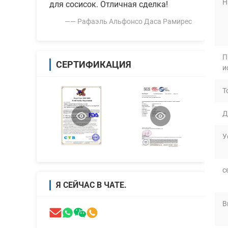
Н
для сосисок. Отличная сделка!
—— Рафаэль Альфонсо Даса Рамирес
П
СЕРТИФИКАЦИЯ
и
Т
Д
У
с
Я СЕЙЧАС В ЧАТЕ.
В