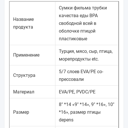
Сумки фильма трубки
качества еды BPA
Название
свободной всей в
продукта
оболочке птицой
пластиковые
Турция, мясо, сыр, птица,
Применение
морепродукты etc.
5/7 слоев EVA/PE со-
Структура
прессовали
Материал
EVA/PE, PVDC/PE
8" *14 «9" *14», 9" *16», 10"
Размер
*16», размер птицы
depens