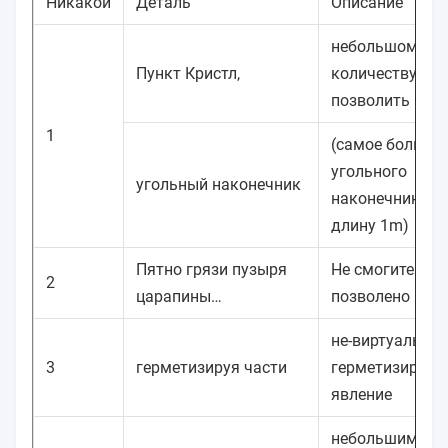
Никакой
Деталь
Описание
небольшому
Пункт Кристл,
количеству мо
позволить
1
(самое большее
угольного
угольный наконечник
наконечника в
длину 1m)
Пятно грязи пузыря
Не смогите быт
2
царапины…
позволено
не-виртуальное
3
герметизируя части
герметизируя
явление
небольшим