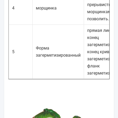
прерывистым
4
морщинка
морщинкам мо
позволить.
прямая линия
конец
загерметизиро
Форма
5
конец кривой
загерметизированный
загерметизиро
фланк
загерметизиро