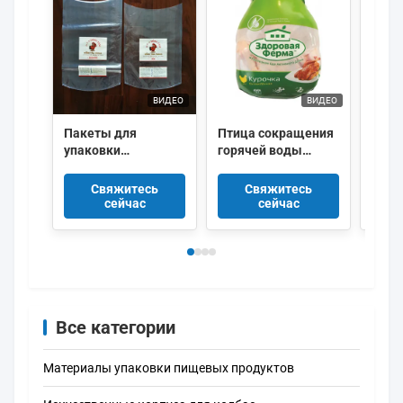
ВИДЕО
ВИДЕО
Пакеты для
Птица сокращения
OEM 
упаковки
горячей воды
мясн
замороженной
качества еды
Тепл
курицы с
кладет 50um в
мешо
Свяжитесь
Свяжитесь
логотипом,
мешки 55um ЕВА PE
птиц
сейчас
сейчас
высокая усадка
Co прессовало
ваку
упак
Все категории
Материалы упаковки пищевых продуктов