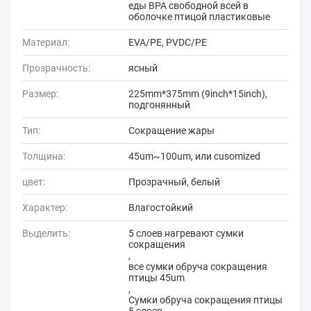
еды BPA свободной всей в
оболочке птицой пластиковые
Материал:
EVA/PE, PVDC/PE
Прозрачность:
ясный
Размер:
225mm*375mm (9inch*15inch),
подгонянный
Тип:
Сокращение жары
Толщина:
45um~100um, или cusomized
цвет:
Прозрачный, белый
Характер:
Влагостойкий
Выделить:
5 слоев нагревают сумки
сокращения
,
все сумки обруча сокращения
птицы 45um
,
Сумки обруча сокращения птицы