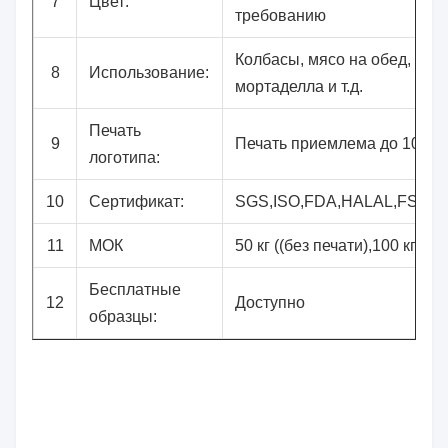
7
Цвет:
требованию
Колбасы, мясо на обед,
8
Использование:
мортаделла и т.д.
Печать
9
Печать приемлема до 10 цв
логотипа:
10
Сертификат:
SGS,ISO,FDA,HALAL,FSSC
11
МОК
50 кг ((без печати),100 кг ((п
Бесплатные
12
Доступно
образцы: