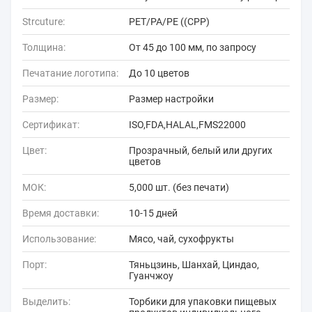
Strcuture:
PET/PA/PE ((CPP)
Толщина:
От 45 до 100 мм, по запросу
Печатание логотипа:
До 10 цветов
Размер:
Размер настройки
Сертификат:
ISO,FDA,HALAL,FMS22000
Цвет:
Прозрачный, белый или других
цветов
МОК:
5,000 шт. (без печати)
Время доставки:
10-15 дней
Использование:
Мясо, чай, сухофрукты
Порт:
Тяньцзинь, Шанхай, Циндао,
Гуанчжоу
Выделить:
Торбики для упаковки пищевых