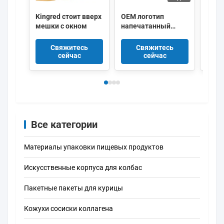
Kingred стоит вверх
OEM логотип
Зака
мешки с окном
напечатанный
упак
высокобарьерный
плас
алюминиевый слой
пече
Свяжитесь
Свяжитесь
упаковочные
лого
сейчас
сейчас
мешки для пищи
Прод
упак
Pouc
Все категории
Материалы упаковки пищевых продуктов
Искусственные корпуса для колбас
Пакетные пакеты для курицы
Кожухи сосиски коллагена