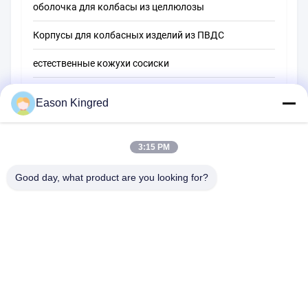
оболочка для колбасы из целлюлозы
Корпусы для колбасных изделий из ПВДС
естественные кожухи сосиски
Мешки для упаковки пищевых продуктов
Eason Kingred
Вакуумные пищевые пакеты
3:15 PM
Пленка для упаковки пищевых продуктов
Good day, what product are you looking for?
Дорога NO.556 Changjiang, Сучжоу, Китай
Тел.:
00-86-13952400342
Электронная почта:
sales@foodpackingmaterials.com