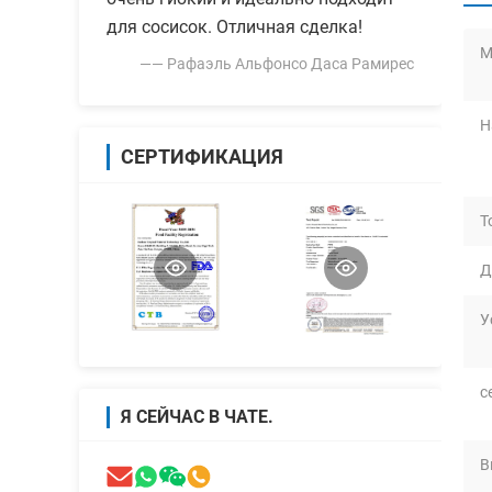
для сосисок. Отличная сделка!
М
—— Рафаэль Альфонсо Даса Рамирес
Н
СЕРТИФИКАЦИЯ
Т
Д
У
с
Я СЕЙЧАС В ЧАТЕ.
В