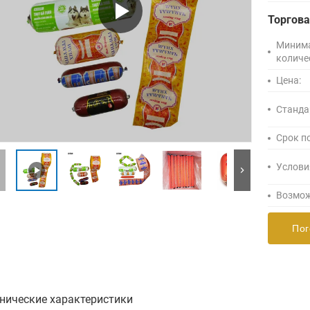
Торгов
Миним
количе
Цена:
Станда
Срок п
Услови
Возмож
Пог
нические характеристики