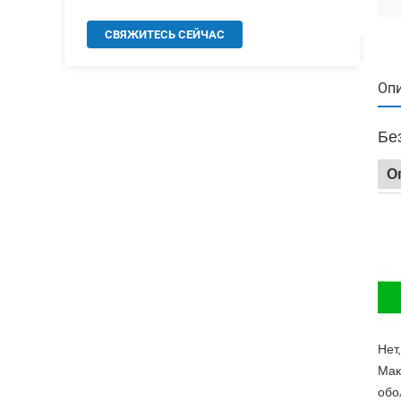
СВЯЖИТЕСЬ СЕЙЧАС
Опи
Бе
О
Нет,
Мак
обо