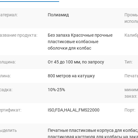
атериал:
Полиамид
Промы
испол
азвание продукта:
Без запаха Красочные прочные
Калиб
пластиковые колбасные
оболочки для колбас
олщина:
От 45 до 100 мм, по запросу
Тип:
лина:
800 метров на катушку
Печать
садка:
10%-25%
миним
заказ:
ертификат:
ISO,FDA,HALAL,FMS22000
Порт:
ыделить
Печатные пластиковые корпуса для колбас
пластиковая кастрюля для колбасы на зак