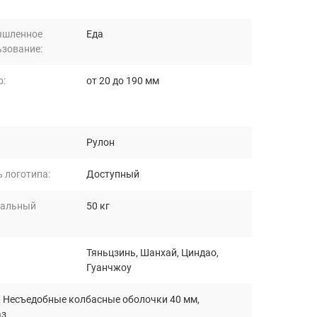
шленное
Еда
ьзование:
р:
от 20 до 190 мм
Рулон
 логотипа:
Доступный
альный
50 кг
Тяньцзинь, Шанхай, Циндао,
Гуанчжоу
,
Несъедобные колбасные оболочки 40 мм
,
аз