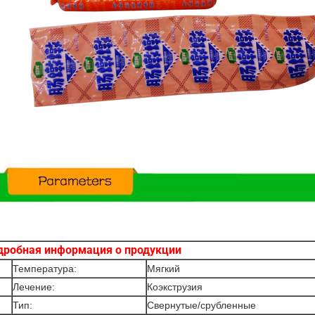
дробная информация о продукции
Температура:
Мягкий
Лечение:
Коэкструзия
Тип:
Свернутые/срубленные