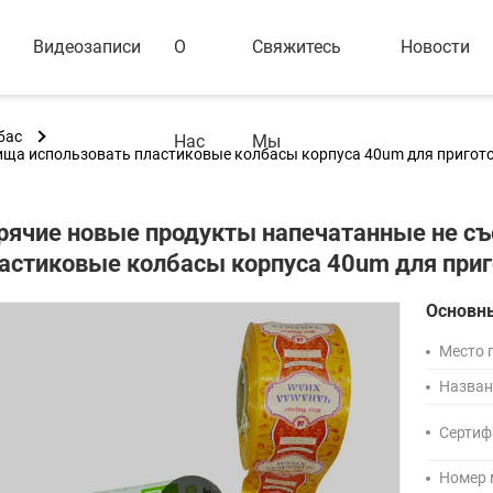
Видеозаписи
О
Свяжитесь
Новости
бас
Нас
Мы
ища использовать пластиковые колбасы корпуса 40um для пригот
рячие новые продукты напечатанные не с
астиковые колбасы корпуса 40um для при
Основн
Место 
Назван
Сертиф
Номер 