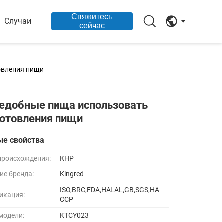
Свяжитесь
Случаи
сейчас
овления пищи
ъедобные пища использовать
готовления пищи
ые свойства
происхождения:
КНР
ие бренда:
Kingred
ISO,BRC,FDA,HALAL,GB,SGS,HA
икация:
CCP
модели:
KTCY023