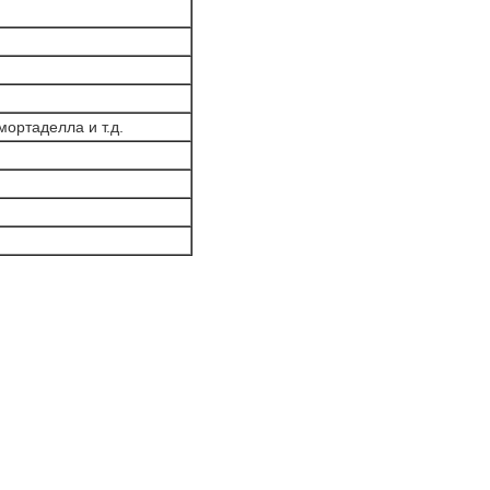
мортаделла и т.д.