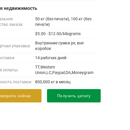
ая недвижимость
альное
50 кг (без печати), 100 кг (без
ство заказа:
печати)
$5.00 - $12.00/kilograms
Внутренние сумки pe, вне
ртная упаковка:
коробок
оставки:
14 рабочих дней
TT,Western
я оплаты:
Union,LC,Paypal,DA,Moneygram
ность поставки:
800,000 кг в месяц
оворите сейчас
Получить цитату