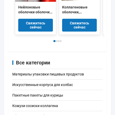
Нейлоновые
Коллагеновые
Проз
оболочки оболочки
оболочки,
целл
полиамида
сертифицированные
колб
красного цвета
FDA и HALAL,
хотд
Свяжитесь
Свяжитесь
сжимающиеся с 5
длиной 15 метров/
сейчас
сейчас
слоями экструзии
нить и
для упаковки
превосходной
мясной колбасы
проницаемостью
для дыма для
копченых колбас
Все категории
Материалы упаковки пищевых продуктов
Искусственные корпуса для колбас
Пакетные пакеты для курицы
Кожухи сосиски коллагена