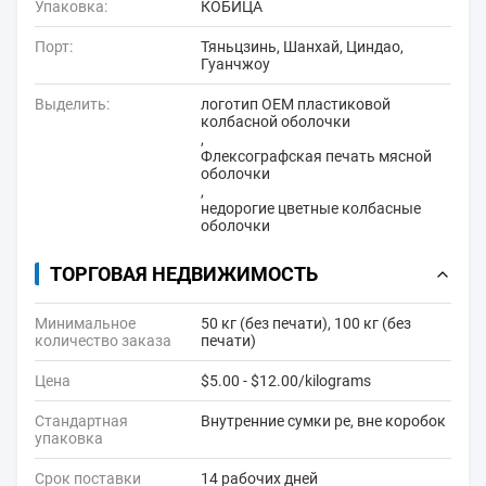
Упаковка:
КОБИЦА
Порт:
Тяньцзинь, Шанхай, Циндао,
Гуанчжоу
Выделить:
логотип OEM пластиковой
колбасной оболочки
,
Флексографская печать мясной
оболочки
,
недорогие цветные колбасные
оболочки
ТОРГОВАЯ НЕДВИЖИМОСТЬ
Минимальное
50 кг (без печати), 100 кг (без
количество заказа
печати)
Цена
$5.00 - $12.00/kilograms
Стандартная
Внутренние сумки pe, вне коробок
упаковка
Срок поставки
14 рабочих дней