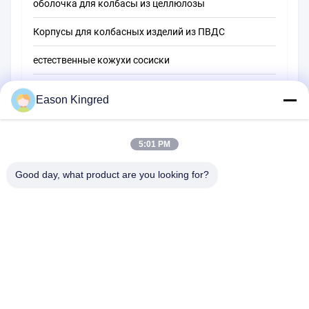
оболочка для колбасы из целлюлозы
Корпусы для колбасных изделий из ПВДС
естественные кожухи сосиски
Мешки для упаковки пищевых продуктов
Eason Kingred
Вакуумные пищевые пакеты
5:01 PM
Пленка для упаковки пищевых продуктов
Good day, what product are you looking for?
Дорога NO.556 Changjiang, Сучжоу, Китай
Тел.:
00-86-13952400342
Электронная почта:
sales@foodpackingmaterials.com