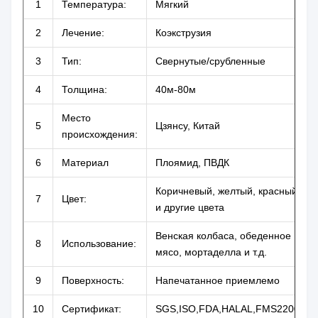
1
Температура:
Мягкий
2
Лечение:
Коэкструзия
3
Тип:
Свернутые/срубленные
4
Толщина:
40м-80м
Место
5
Цзянсу, Китай
происхождения:
6
Материал
Плоямид, ПВДК
Коричневый, желтый, красный
7
Цвет:
и другие цвета
Венская колбаса, обеденное
8
Использование:
мясо, мортаделла и т.д.
9
Поверхность:
Напечатанное приемлемо
10
Сертификат:
SGS,ISO,FDA,HALAL,FMS22000