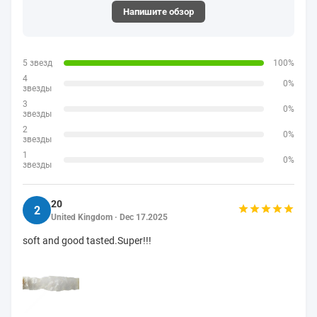
Напишите обзор
5 звезд
100%
4
0%
звезды
3
0%
звезды
2
0%
звезды
1
0%
звезды
20
2
United Kingdom · Dec 17.2025
soft and good tasted.Super!!!