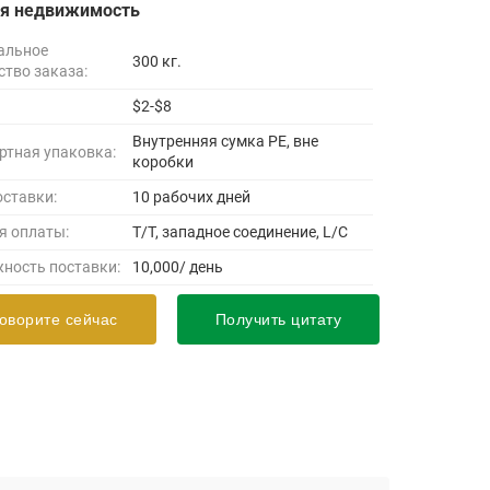
ая недвижимость
альное
300 кг.
ство заказа:
$2-$8
Внутренняя сумка PE, вне
ртная упаковка:
коробки
оставки:
10 рабочих дней
я оплаты:
T/T, западное соединение, L/C
ность поставки:
10,000/ день
оворите сейчас
Получить цитату