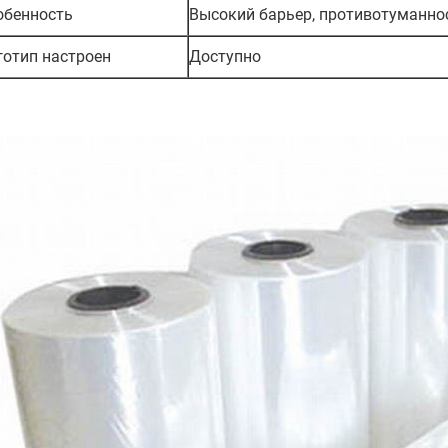
обенность
Высокий барьер, противотуманно
готип настроен
Доступно