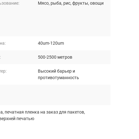
ьзование:
Мясо, рыба, рис, фрукты, овощи
на:
40um-120um
:
500-2500 метров
ер:
Высокий барьер и
противотуманность
ка
,
печатная пленка на заказ для пакетов
,
 верхней печатью