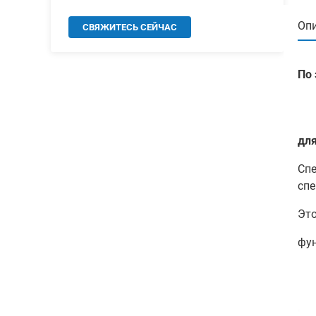
Опи
СВЯЖИТЕСЬ СЕЙЧАС
По
дл
Спе
спе
Это
фун