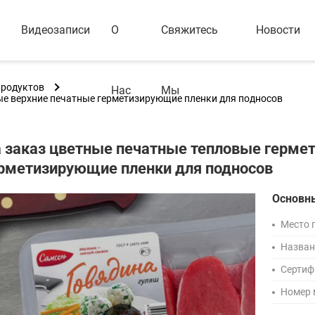
Видеозаписи
О
Свяжитесь
Новости
продуктов
Нас
Мы
ые верхние печатные герметизирующие пленки для подносов
 заказ цветные печатные тепловые герме
рметизирующие пленки для подносов
Основн
Место 
Назван
Сертиф
Номер 