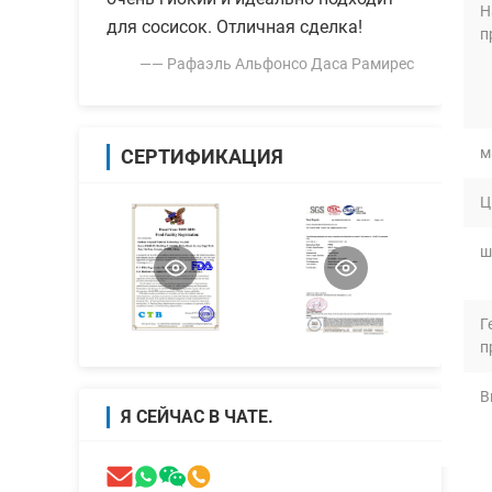
Н
для сосисок. Отличная сделка!
п
—— Рафаэль Альфонсо Даса Рамирес
м
СЕРТИФИКАЦИЯ
Ц
ш
Г
п
В
Я СЕЙЧАС В ЧАТЕ.