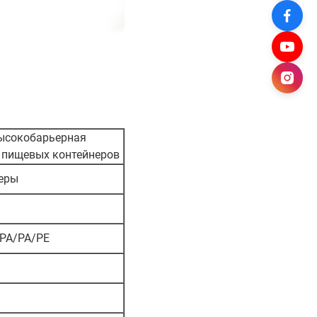
высокобарьерная
 пищевых контейнеров
неры
/PA/PA/PE