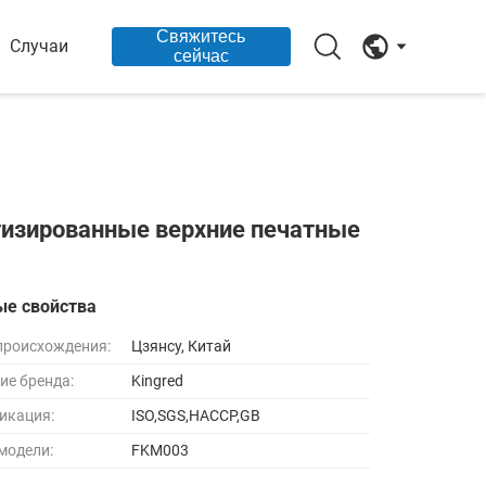
Свяжитесь
Случаи
сейчас
тизированные верхние печатные
ые свойства
происхождения:
Цзянсу, Китай
ие бренда:
Kingred
икация:
ISO,SGS,HACCP,GB
модели:
FKM003