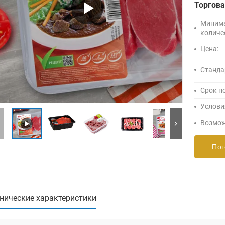
Торгов
Миним
количе
Цена:
Станда
Срок п
Услови
Возмож
Пог
нические характеристики