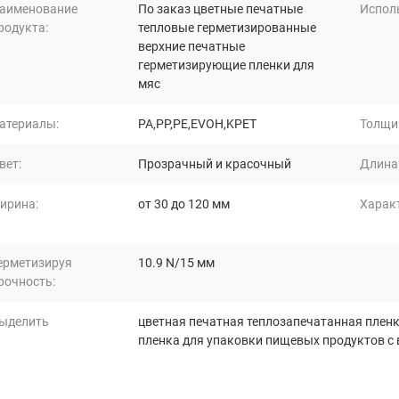
аименование
По заказ цветные печатные
Испол
родукта:
тепловые герметизированные
верхние печатные
герметизирующие пленки для
мяс
атериалы:
PA,PP,PE,EVOH,KPET
Толщи
вет:
Прозрачный и красочный
Длина
ирина:
от 30 до 120 мм
Характ
ерметизируя
10.9 N/15 мм
рочность:
ыделить
цветная печатная теплозапечатанная плен
пленка для упаковки пищевых продуктов с