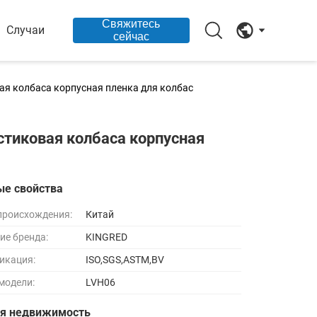
Свяжитесь
Случаи
сейчас
ая колбаса корпусная пленка для колбас
стиковая колбаса корпусная
ые свойства
происхождения:
Китай
ие бренда:
KINGRED
икация:
ISO,SGS,ASTM,BV
модели:
LVH06
ая недвижимость