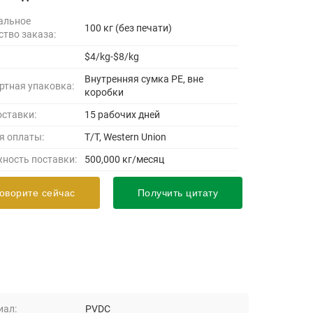
альное
100 кг (без печати)
ство заказа:
$4/kg-$8/kg
Внутренняя сумка PE, вне
ртная упаковка:
коробки
оставки:
15 рабочих дней
я оплаты:
T/T, Western Union
ность поставки:
500,000 кг/месяц
оворите сейчас
Получить цитату
иал:
PVDC