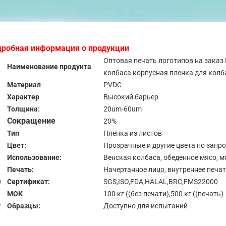
дробная информация о продукции
Оптовая печать логотипов на зака
Наименование продукта
колбаса корпусная пленка для колб
Материал
PVDC
Характер
Высокий барьер
Толщина:
20um-60um
Сокращение
20%
Тип
Пленка из листов
Цвет:
Прозрачные и другие цвета по запро
Использование:
Венская колбаса, обеденное мясо, мо
Печать:
Начертанное лицо, внутреннее печат
0
Сертификат:
SGS,ISO,FDA,HALAL,BRC,FMS22000
1
МОК
100 кг ((без печати),500 кг ((печать)
2
Образцы:
Доступно для испытаний