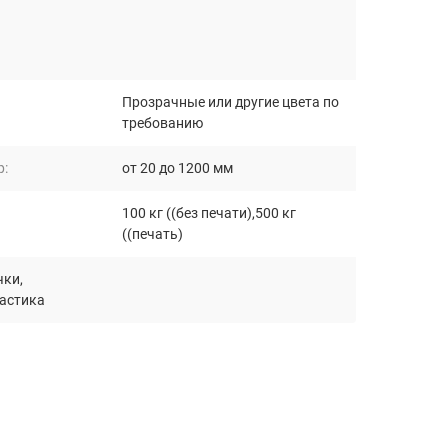
Прозрачные или другие цвета по
требованию
р:
от 20 до 1200 мм
100 кг ((без печати),500 кг
((печать)
чки
,
ластика