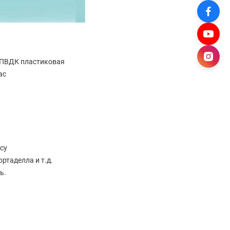
з ПВДК пластиковая
ас
су
ртаделла и т.д.
ь.