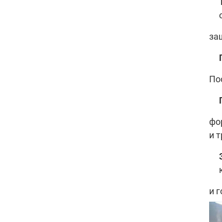
за
По
фо
и 
и 