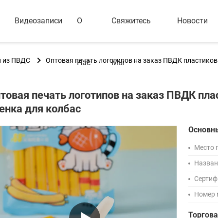
Видеозаписи
О
Свяжитесь
Новости
й из ПВДС
Оптовая печать логотипов на заказ ПВДК пластиков
Нас
Мы
товая печать логотипов на заказ ПВДК пла
енка для колбас
Основн
Место 
Назван
Сертиф
Номер 
Торгов