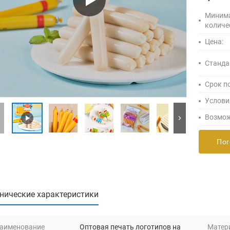
Миним
количе
Цена:
Станда
Срок п
Услови
Возмож
Пог
нические характеристики
аименование
Оптовая печать логотипов на
Матер