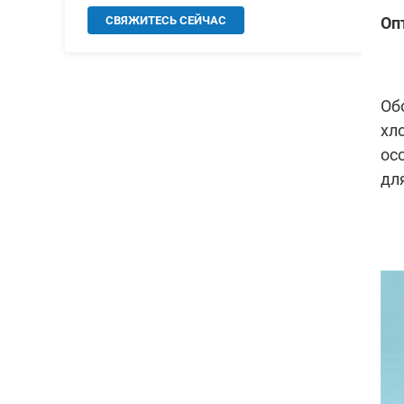
Оп
СВЯЖИТЕСЬ СЕЙЧАС
Об
хл
ос
дл