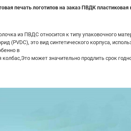
товая печать логотипов на заказ ПВДК пластиковая 
олочка из ПВДС относится к типу упаковочного мате
орид (PVDC), это вид синтетического корпуса, испо
обенно в
я колбас,
Это может значительно продлить срок годн