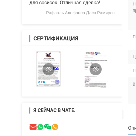
для сосисок. Отличная сделка!
Н
п
—— Рафаэль Альфонсо Даса Рамирес
П
СЕРТИФИКАЦИЯ
Ц
П
В
Я СЕЙЧАС В ЧАТЕ.
Опи