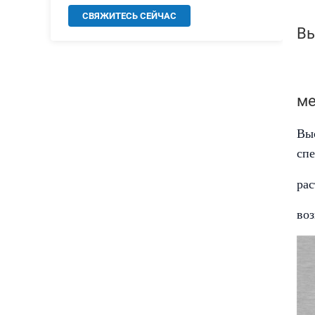
СВЯЖИТЕСЬ СЕЙЧАС
Вы
ме
Вы
сп
ра
воз