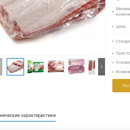
Миним
количе
Цена:
Станда
Срок п
Услови
Возмож
Пог
нические характеристики