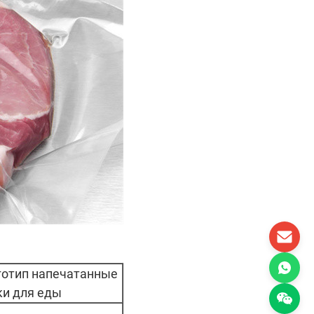
готип напечатанные
и для еды