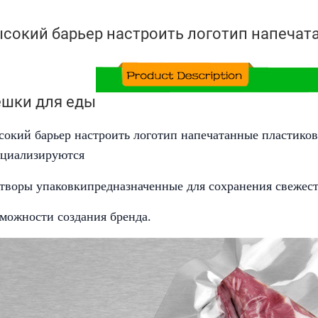
сокий барьер настроить логотип напеча
шки для еды
сокий барьер настроить логотип напечатанные пластик
ециализируются
створы упаковки
предназначенные для сохранения свежес
можности создания бренда.