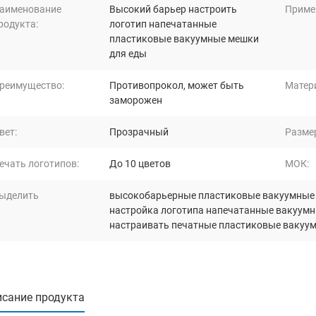
аименование
Высокий барьер настроить
Приме
родукта:
логотип напечатанные
пластиковые вакуумные мешки
для еды
реимущество:
Противопрокол, может быть
Матер
заморожен
вет:
Прозрачный
Разме
ечать логотипов:
До 10 цветов
МОК:
ыделить
высокобарьерные пластиковые вакуумные 
настройка логотипа напечатанные вакуумн
настраивать печатные пластиковые вакуум
сание продукта