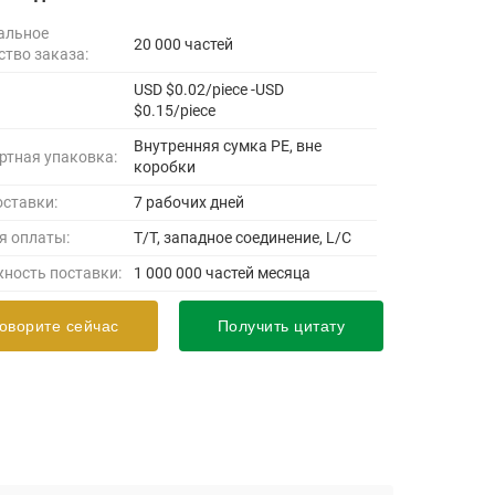
альное
20 000 частей
ство заказа:
USD $0.02/piece -USD
$0.15/piece
Внутренняя сумка PE, вне
ртная упаковка:
коробки
оставки:
7 рабочих дней
я оплаты:
T/T, западное соединение, L/C
ность поставки:
1 000 000 частей месяца
оворите сейчас
Получить цитату