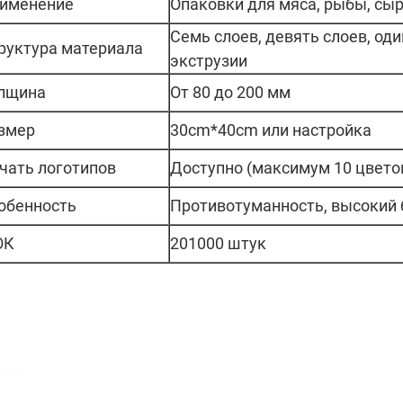
именение
Опаковки для мяса, рыбы, сыр
Семь слоев, девять слоев, од
руктура материала
экструзии
лщина
От 80 до 200 мм
змер
30cm*40cm или настройка
чать логотипов
Доступно (максимум 10 цвето
обенность
Противотуманность, высокий 
ОК
201000 штук