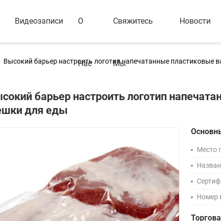
Видеозаписи
О
Свяжитесь
Новости
Высокий барьер настроить логотип напечатанные пластиковые 
Нас
Мы
сокий барьер настроить логотип напечат
шки для еды
Основн
Место 
Назван
Сертиф
Номер 
Торгов