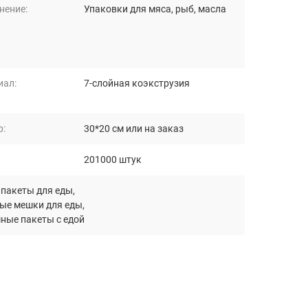
нение:
Упаковки для мяса, рыб, масла
иал:
7-слойная коэкструзия
р:
30*20 см или на заказ
201000 штук
пакеты для еды
,
ые мешки для еды
,
ные пакеты с едой