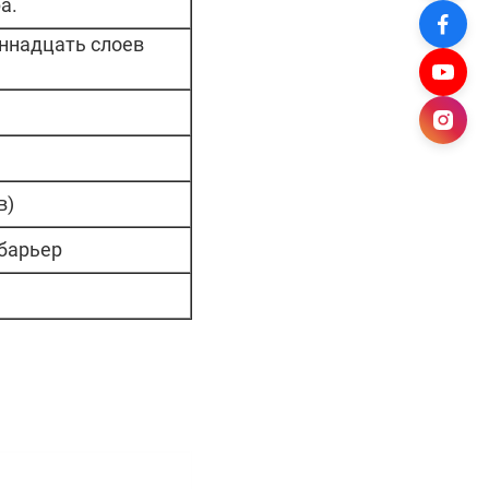
а.
иннадцать слоев
в)
барьер