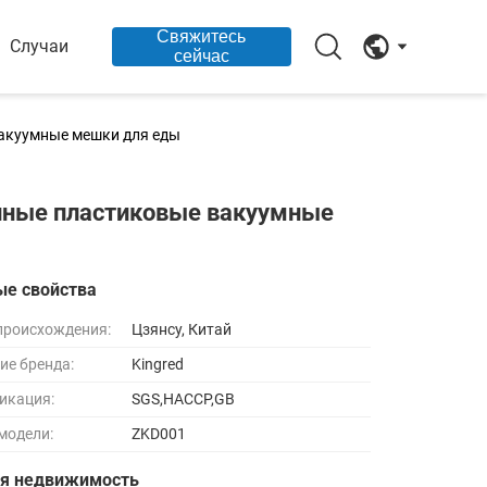
Свяжитесь
Случаи
сейчас
вакуумные мешки для еды
анные пластиковые вакуумные
ые свойства
происхождения:
Цзянсу, Китай
ие бренда:
Kingred
икация:
SGS,HACCP,GB
модели:
ZKD001
ая недвижимость