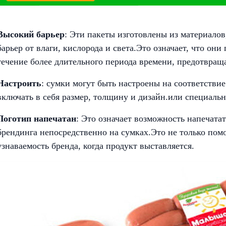
Высокий барьер
: Эти пакеты изготовлены из материало
барьер от влаги, кислорода и света.Это означает, что он
течение более длительного периода времени, предотвраща
Настроить
: сумки могут быть настроены на соответстви
включать в себя размер, толщину и дизайн.или специаль
Логотип напечатан
: Это означает возможность напечата
брендинга непосредственно на сумках.Это не только помо
узнаваемость бренда, когда продукт выставляется.