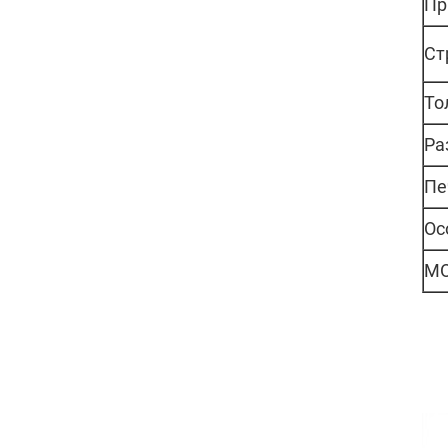
Пр
Ст
То
Ра
Пе
Ос
М