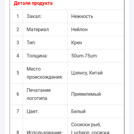
Детали продукта
1
Закал:
Нежность
2
Материал
Нейлон
3
Тип:
Крен
4
Толщина:
50um-75um
Место
5
Цзянсу, Китай
происхождения:
Печатание
6
Приемлемый
логотипа
7
Цвет:
Белый
Сосиски рыб,
8
Использование:
Lucheon, сосиски