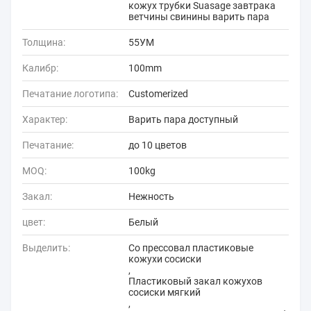
кожух трубки Suasage завтрака
ветчины свинины варить пара
Толщина:
55УМ
Калибр:
100mm
Печатание логотипа:
Customerized
Характер:
Варить пара доступный
Печатание:
до 10 цветов
MOQ:
100kg
Закал:
Нежность
цвет:
Белый
Выделить:
Co прессовал пластиковые
кожухи сосиски
,
Пластиковый закал кожухов
сосиски мягкий
,