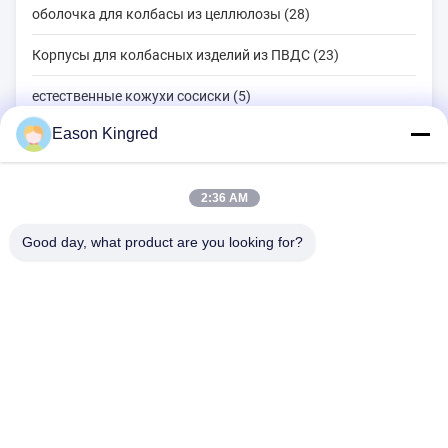
оболочка для колбасы из целлюлозы (28)
Корпусы для колбасных изделий из ПВДС (23)
естественные кожухи сосиски (5)
Eason Kingred
Мешки для упаковки пищевых продуктов (82)
Вакуумные пищевые пакеты (22)
2:36 AM
Пленка для упаковки пищевых продуктов (39)
Good day, what product are you looking for?
Дорога NO.556 Changjiang, Сучжоу, Китай
Тел.:
00-86-13952400342
Электронная почта:
sales@foodpackingmaterials.com