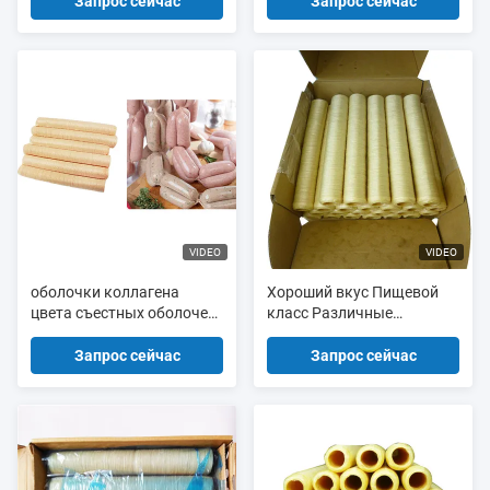
Колагенный оболочки для
пластиковых колбасных
Запрос сейчас
Запрос сейчас
курительных колбас
оболочек
VIDEO
VIDEO
оболочки коллагена
Хороший вкус Пищевой
цвета съестных оболочек
класс Различные
сосиски 25мм
размеры Сосиски Корпус
естественные для сосисок
съедобный
Запрос сейчас
Запрос сейчас
ветра