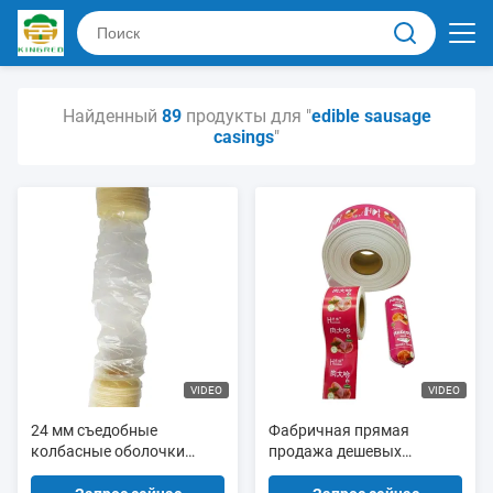
Найденный
89
продукты для "
edible sausage
casings
"
VIDEO
VIDEO
24 мм съедобные
Фабричная прямая
колбасные оболочки
продажа дешевых
натуральный цвет
оптовых полиамидных