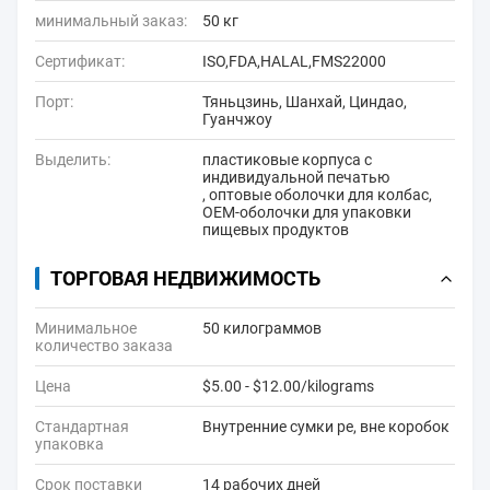
минимальный заказ:
50 кг
Сертификат:
ISO,FDA,HALAL,FMS22000
Порт:
Тяньцзинь, Шанхай, Циндао,
Гуанчжоу
Выделить:
пластиковые корпуса с
индивидуальной печатью
,
оптовые оболочки для колбас
,
OEM-оболочки для упаковки
пищевых продуктов
ТОРГОВАЯ НЕДВИЖИМОСТЬ
Минимальное
50 килограммов
количество заказа
Цена
$5.00 - $12.00/kilograms
Стандартная
Внутренние сумки pe, вне коробок
упаковка
Срок поставки
14 рабочих дней