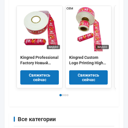
ВИДЕО
ВИДЕО
Kingred Professional
Kingred Custom
Коро
Factory Новый
Logo Printing High
крас
полиамидный
Barrier PVDC Plastic
цвет
колбасный корпус
Sausage Casing Film
Флек
Свяжитесь
Свяжитесь
пластик пищевого
Китай
лого
сейчас
сейчас
качества OEM
Печа
Колб
Все категории