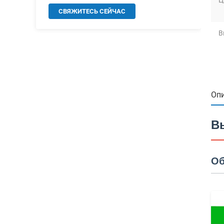
Ц
СВЯЖИТЕСЬ СЕЙЧАС
В
Опи
В
Об