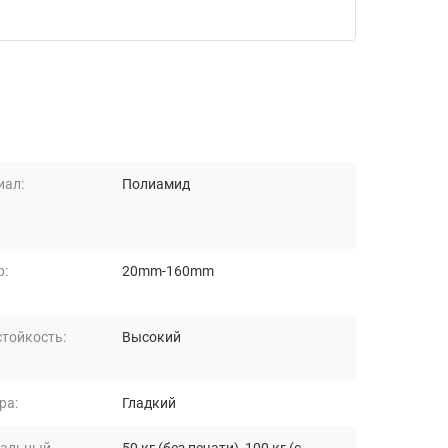
иал:
Полиамид
р:
20mm-160mm
тойкость:
Высокий
ра:
Гладкий