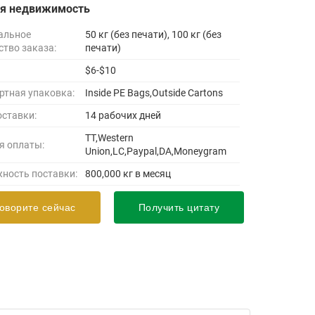
ая недвижимость
альное
50 кг (без печати), 100 кг (без
ство заказа:
печати)
$6-$10
ртная упаковка:
Inside PE Bags,Outside Cartons
оставки:
14 рабочих дней
TT,Western
я оплаты:
Union,LC,Paypal,DA,Moneygram
ность поставки:
800,000 кг в месяц
оворите сейчас
Получить цитату