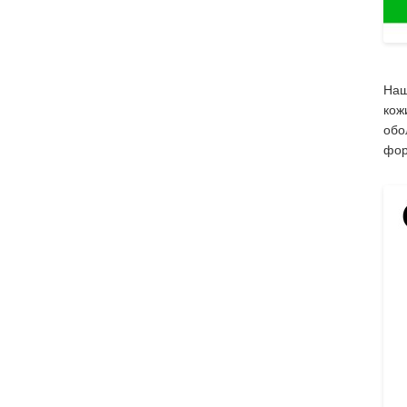
Наш
кож
обо
фор