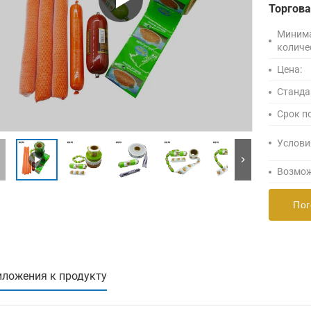
Торгов
Миним
количе
Цена:
Станда
Срок п
Услови
Возмож
Пог
ложения к продукту