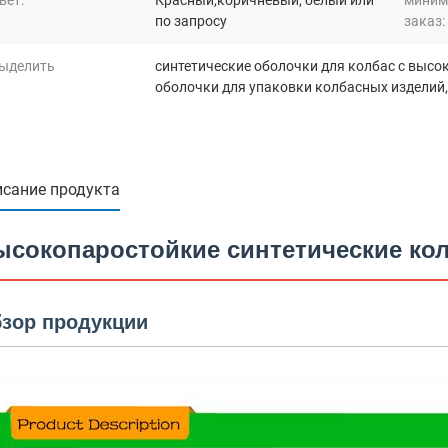
вет:
Красный,коричневый, белый или
миним
по запросу
заказ:
ыделить
синтетические оболочки для колбас с выс
оболочки для упаковки колбасных изделий
сание продукта
ысокопаростойкие синтетические ко
зор продукции