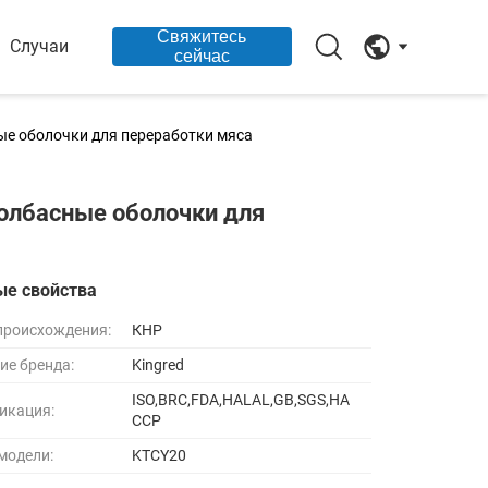
Свяжитесь
Случаи
сейчас
ые оболочки для переработки мяса
колбасные оболочки для
ые свойства
происхождения:
КНР
ие бренда:
Kingred
ISO,BRC,FDA,HALAL,GB,SGS,HA
икация:
CCP
модели:
KTCY20