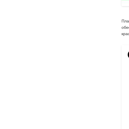
Пла
обе
кра