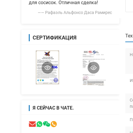
для сосисок. Отличная сделка!
—— Рафаэль Альфонсо Даса Рамирес
Тех
СЕРТИФИКАЦИЯ
Н
И
С
п
Я СЕЙЧАС В ЧАТЕ.
П