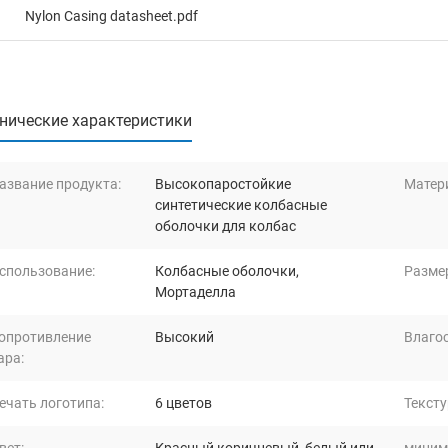
Nylon Casing datasheet.pdf
нические характеристики
азвание продукта:
Высокопаростойкие
Матер
синтетические колбасные
оболочки для колбас
спользование:
Колбасные оболочки,
Разме
Мортаделла
опротивление
Высокий
Влагос
ара:
ечать логотипа:
6 цветов
Тексту