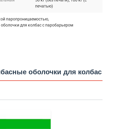
альный
50 кг (без печати), 100 кг (с
печатью)
окой паропроницаемостью
,
,
оболочки для колбас с паробарьером
лбасные оболочки для колбас