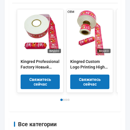
ВИДЕО
ВИДЕО
Kingred Professional
Kingred Custom
Коро
Factory Новый
Logo Printing High
крас
полиамидный
Barrier PVDC Plastic
цвет
колбасный корпус
Sausage Casing Film
Флек
Свяжитесь
Свяжитесь
пластик пищевого
Китай
лого
сейчас
сейчас
качества OEM
Печа
Колб
Все категории