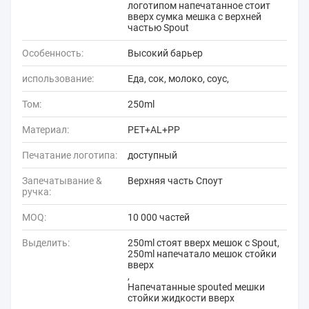
логотипом напечатанное стоит
вверх сумка мешка с верхней
частью Spout
Особенность:
Высокий барьер
использование:
Еда, сок, молоко, соус,
Том:
250ml
Материал:
PET+AL+PP
Печатание логотипа:
доступный
Запечатывание &
Верхняя часть Споут
ручка:
MOQ:
10 000 частей
Выделить:
250ml стоят вверх мешок с Spout
,
250ml напечатало мешок стойки
вверх
,
Напечатанные spouted мешки
стойки жидкости вверх