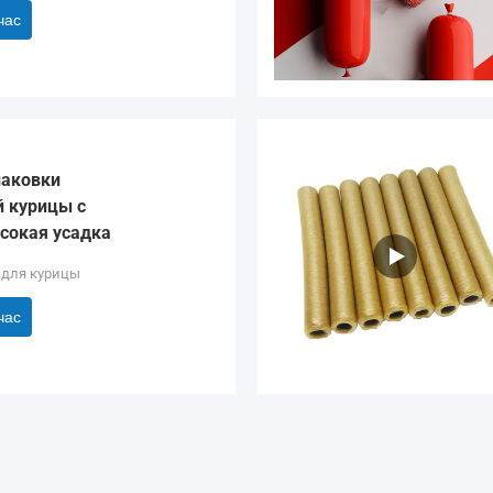
час
паковки
 курицы с
сокая усадка
 для курицы
час