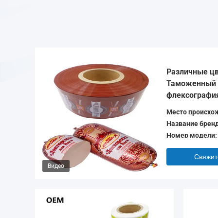
Различные цв
Таможенный 
флексография
колбасы Обол
Место происхо
Название бренд
Номер модели:
Свяжит
Видео