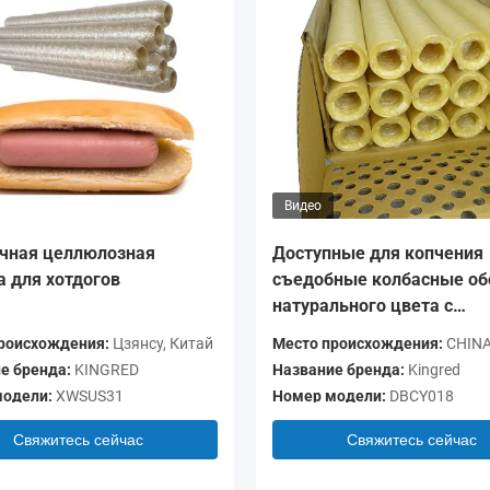
Видео
чная целлюлозная
Доступные для копчения
а для хотдогов
съедобные колбасные об
натурального цвета с
коллагеном
роисхождения:
Цзянсу, Китай
Место происхождения:
CHIN
е бренда:
KINGRED
Название бренда:
Kingred
одели:
XWSUS31
Номер модели:
DBCY018
Свяжитесь сейчас
Свяжитесь сейчас