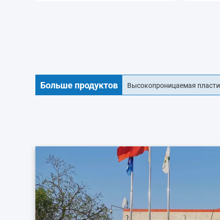
Больше продуктов
18мм коллаген для колбасн