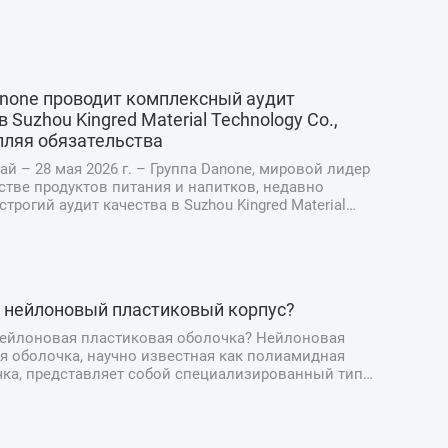
anone проводит комплексный аудит
в Suzhou Kingred Material Technology Co.,
епляя обязательства
ай – 28 мая 2026 г. – Группа Danone, мировой лидер
стве продуктов питания и напитков, недавно
трогий аудит качества в Suzhou Kingred Material
Co., Ltd., подчеркнув свою непоколебимую
ость поддержанию самых высоких стандартов
и, качества ...
е нейлоновый пластиковый корпус?
нейлоновая пластиковая оболочка? Нейлоновая
я оболочка, научно известная как полиамидная
чка, представляет собой специализированный тип
ной упаковки, предназначенный для производства
тчины и мясных деликатесов. В отличие от
ых натуральных о...