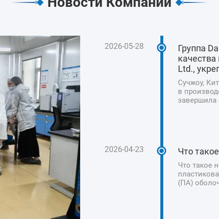
Новости Компании
2026-05-28
Группа D
качества 
Ltd., укр
Сучжоу, Кит
в производ
завершила с
Technology 
приверженн
безопасност
2026-04-23
Что тако
Что такое 
пластикова
(ПА) оболо
искусствен
колбас, ве
традиционн