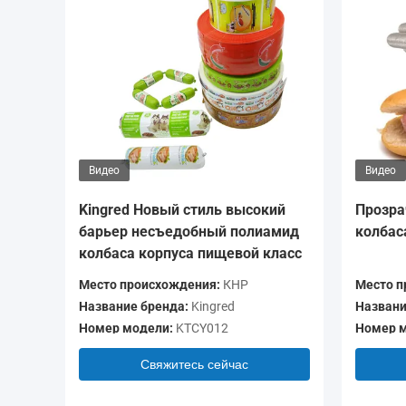
Видео
Видео
Kingred Новый стиль высокий
Прозра
барьер несъедобный полиамид
колбас
колбаса корпуса пищевой класс
Место происхождения:
КНР
Место п
Название бренда:
Kingred
Названи
Номер модели:
KTCY012
Номер м
Свяжитесь сейчас