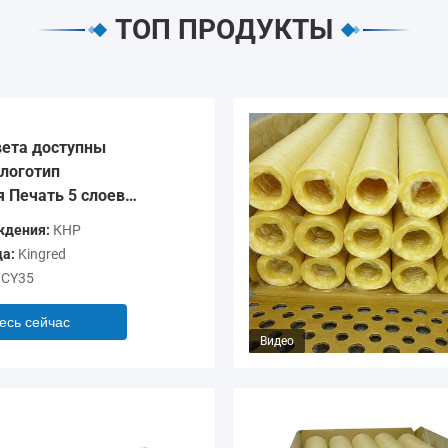
ТОП ПРОДУКТЫ
ета доступны
логотип
 Печать 5 слоев
очки для колбас
ждения:
КНР
а:
Kingred
CY35
есь сейчас
Видео