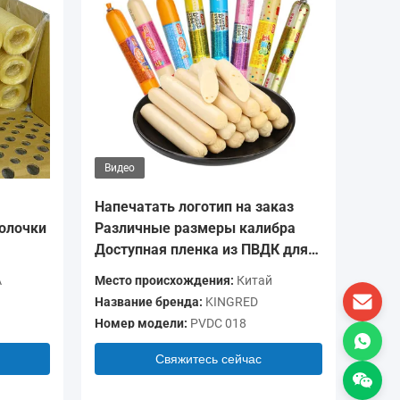
Видео
Видео
Напечатать логотип на заказ
Печать
олочки
Различные размеры калибра
Прозра
Доступная пленка из ПВДК для
барьер
колбас
для ры
A
Место происхождения:
Китай
Место п
Название бренда:
KINGRED
Названи
Номер модели:
PVDC 018
Номер м
Свяжитесь сейчас