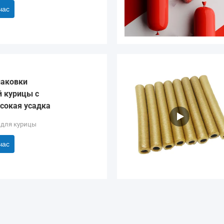
час
паковки
 курицы с
сокая усадка
 для курицы
час