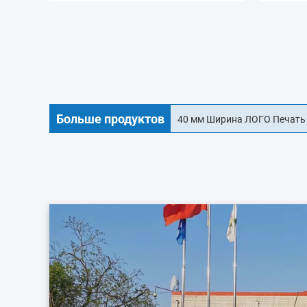
Больше продуктов
Продовольственный OEM ди