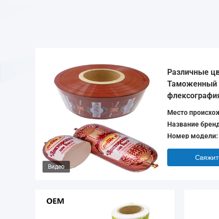
Различные цв
Таможенный 
флексография
колбасы Обол
Место происхо
Название бренд
Номер модели:
Свяжит
Видео