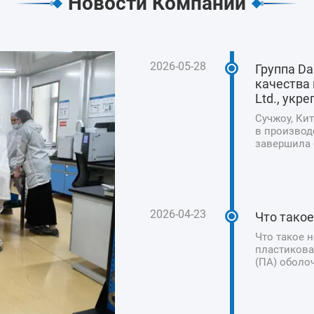
Новости Компании
2026-05-28
Группа D
качества 
Ltd., укр
Сучжоу, Кит
в производ
завершила с
Technology 
приверженн
безопасност
2026-04-23
Что тако
Что такое 
пластикова
(ПА) оболо
искусствен
колбас, ве
традиционн