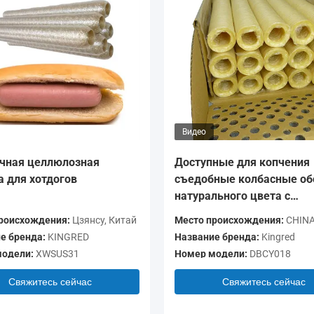
Видео
чная целлюлозная
Доступные для копчения
а для хотдогов
съедобные колбасные об
натурального цвета с
коллагеном
роисхождения:
Цзянсу, Китай
Место происхождения:
CHIN
е бренда:
KINGRED
Название бренда:
Kingred
одели:
XWSUS31
Номер модели:
DBCY018
Свяжитесь сейчас
Свяжитесь сейчас