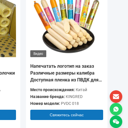
Видео
Видео
Напечатать логотип на заказ
Печать
олочки
Различные размеры калибра
Прозра
Доступная пленка из ПВДК для
барьер
колбас
для ры
A
Место происхождения:
Китай
Место п
Название бренда:
KINGRED
Названи
Номер модели:
PVDC 018
Номер м
Свяжитесь сейчас