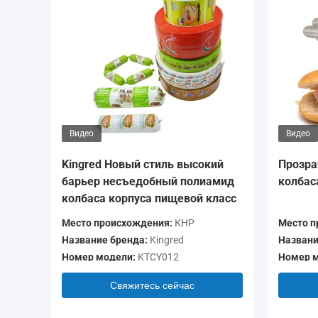
Видео
Видео
Kingred Новый стиль высокий
Прозра
барьер несъедобный полиамид
колбас
колбаса корпуса пищевой класс
Место происхождения:
КНР
Место п
Название бренда:
Kingred
Названи
Номер модели:
KTCY012
Номер м
Свяжитесь сейчас