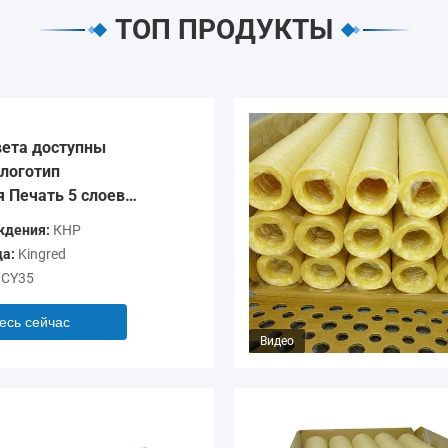
ТОП ПРОДУКТЫ
ета доступны
логотип
 Печать 5 слоев
очки для колбас
ждения:
КНР
а:
Kingred
CY35
есь сейчас
Видео