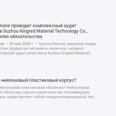
anone проводит комплексный аудит
в Suzhou Kingred Material Technology Co.,
епляя обязательства
ай – 28 мая 2026 г. – Группа Danone, мировой лидер
стве продуктов питания и напитков, недавно
трогий аудит качества в Suzhou Kingred Material
Co., Ltd., подчеркнув свою непоколебимую
ость поддержанию самых высоких стандартов
и, качества ...
е нейлоновый пластиковый корпус?
нейлоновая пластиковая оболочка? Нейлоновая
я оболочка, научно известная как полиамидная
чка, представляет собой специализированный тип
ной упаковки, предназначенный для производства
тчины и мясных деликатесов. В отличие от
ых натуральных о...