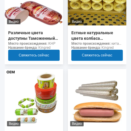
Видео
Видео
Различные цвета
Естные натуральные
доступны Таможенный
цвета колбаса
логотип флексография
коллагеновые оболочки
Место происхождения:
КНР
Место происхождения:
китайский
Название бренда:
Kingred
Название бренда:
Kingred
Печать 5 слоев колбасы
для жаренных колбас
Оболочки для колбас
Свяжитесь сейчас
Свяжитесь сейчас
Видео
Видео