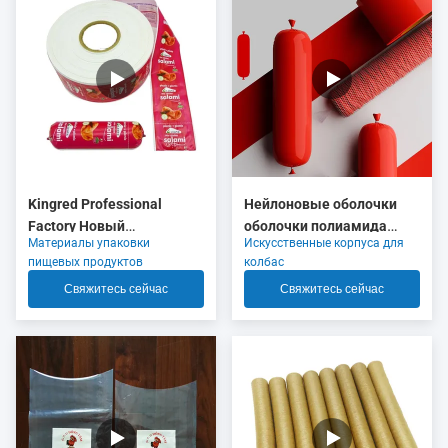
Kingred Professional
Нейлоновые оболочки
Factory Новый
оболочки полиамида
Материалы упаковки
Искусственные корпуса для
полиамидный колбасный
красного цвета
пищевых продуктов
колбас
корпус пластик пищевого
сжимающиеся с 5 слоями
Свяжитесь сейчас
Свяжитесь сейчас
качества OEM
экструзии для упаковки
мясной колбасы