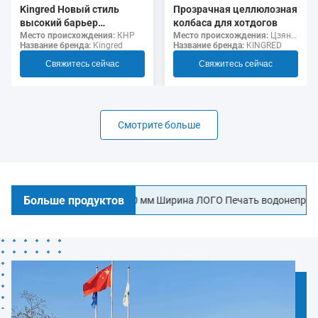
Прозрачная целлюлозная
Kingred Новый стиль
колбаса для хотдогов
высокий барьер
Место происхождения:
Цзянсу, Китай
несъедобный полиамид
Место происхождения:
КНР
Название бренда:
KINGRED
Название бренда:
Kingred
колбаса корпуса пищевой
класс
Свяжитесь сейчас
Свяжитесь сейчас
Смотрите больше
Больше продуктов
ченных колбас
40 мм Ширина ЛОГО Печать водонепроницаемы