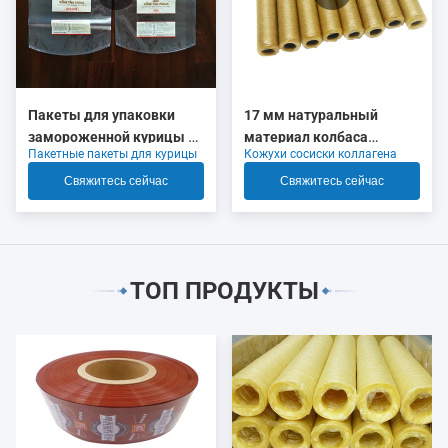
Пакеты для упаковки
17 мм натуральный
замороженной курицы с
материал колбаса
Пакетные пакеты для курицы
Кожухи сосиски коллагена
логотипом, высокая
коллагеновые корпуса
усадка
OEM
Свяжитесь сейчас
Свяжитесь сейчас
ТОП ПРОДУКТЫ