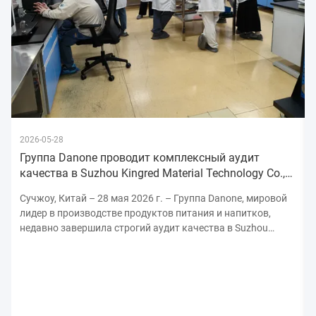
2026-05-28
Группа Danone проводит комплексный аудит
качества в Suzhou Kingred Material Technology Co.,
Ltd., укрепляя обязательства
Сучжоу, Китай – 28 мая 2026 г. – Группа Danone, мировой
лидер в производстве продуктов питания и напитков,
недавно завершила строгий аудит качества в Suzhou
Kingred Material Technology Co., Ltd., подчеркнув свою
непоколебимую приверженность поддержанию самых
высоких стандартов безопасности, качества ...