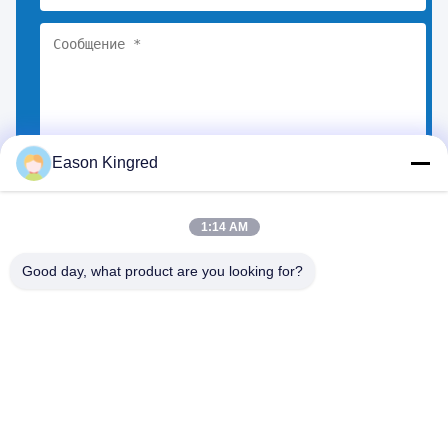
Eason Kingred
Выберите файлы
Вы можете загрузить до 5 файлов.
1:14 AM
Good day, what product are you looking for?
Дорога NO.556 Changjiang, Сучжоу, Китай
Тел.:
00-86-13952400342
Электронная почта:
sales@foodpackingmaterials.com