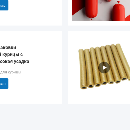
час
паковки
 курицы с
сокая усадка
 для курицы
час