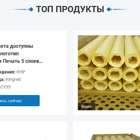
ТОП ПРОДУКТЫ
ета доступны
логотип
 Печать 5 слоев
очки для колбас
ждения:
КНР
а:
Kingred
CY35
есь сейчас
Видео