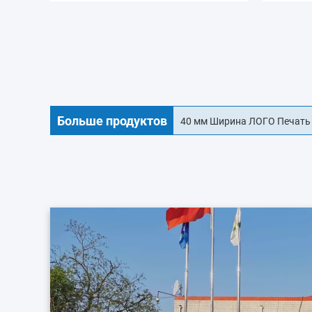
Больше продуктов
Продовольственный OEM ди