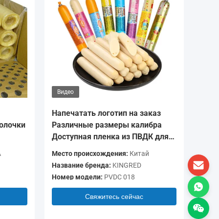
Видео
Видео
Напечатать логотип на заказ
Печать
олочки
Различные размеры калибра
Прозра
Доступная пленка из ПВДК для
барьер
колбас
для ры
A
Место происхождения:
Китай
Место п
Название бренда:
KINGRED
Названи
Номер модели:
PVDC 018
Номер м
Свяжитесь сейчас