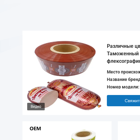
Различные цв
Таможенный 
флексография
колбасы Обол
Место происхо
Название бренд
Номер модели:
Свяжит
Видео