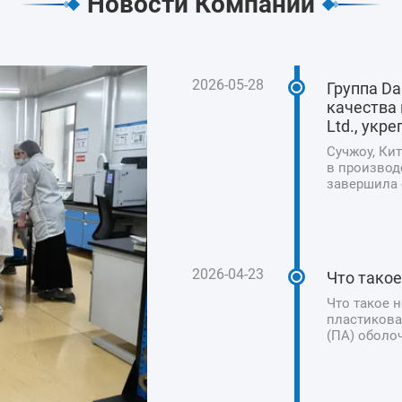
Новости Компании
2026-05-28
Группа D
качества 
Ltd., укр
Сучжоу, Кит
в производ
завершила с
Technology 
приверженн
безопасност
2026-04-23
Что тако
Что такое 
пластикова
(ПА) оболо
искусствен
колбас, ве
традиционн