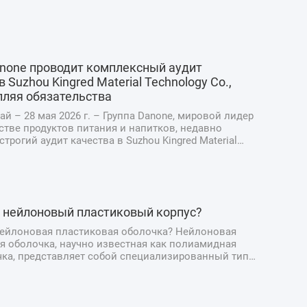
anone проводит комплексный аудит
в Suzhou Kingred Material Technology Co.,
епляя обязательства
ай – 28 мая 2026 г. – Группа Danone, мировой лидер
стве продуктов питания и напитков, недавно
трогий аудит качества в Suzhou Kingred Material
Co., Ltd., подчеркнув свою непоколебимую
ость поддержанию самых высоких стандартов
и, качества ...
е нейлоновый пластиковый корпус?
нейлоновая пластиковая оболочка? Нейлоновая
я оболочка, научно известная как полиамидная
чка, представляет собой специализированный тип
ной упаковки, предназначенный для производства
тчины и мясных деликатесов. В отличие от
ых натуральных о...