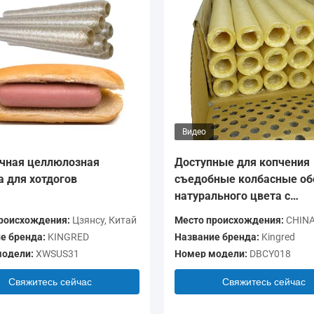
Видео
чная целлюлозная
Доступные для копчения
а для хотдогов
съедобные колбасные об
натурального цвета с
коллагеном
роисхождения:
Цзянсу, Китай
Место происхождения:
CHIN
е бренда:
KINGRED
Название бренда:
Kingred
одели:
XWSUS31
Номер модели:
DBCY018
Свяжитесь сейчас
Свяжитесь сейчас