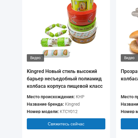
Видео
Видео
Kingred Новый стиль высокий
Прозра
барьер несъедобный полиамид
колбас
колбаса корпуса пищевой класс
Место происхождения:
КНР
Место п
Название бренда:
Kingred
Названи
Номер модели:
KTCY012
Номер м
Свяжитесь сейчас