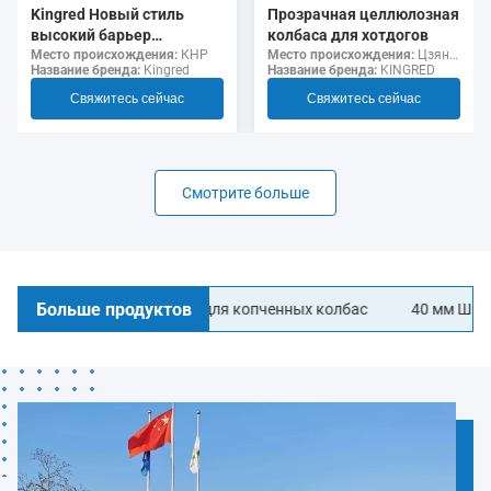
Прозрачная целлюлозная
Kingred Новый стиль
колбаса для хотдогов
высокий барьер
Место происхождения:
Цзянсу, Китай
несъедобный полиамид
Место происхождения:
КНР
Название бренда:
KINGRED
Название бренда:
Kingred
колбаса корпуса пищевой
класс
Свяжитесь сейчас
Свяжитесь сейчас
Смотрите больше
Больше продуктов
е колбасные корпуса для копченных колбас
40 мм Ширина ЛОГ