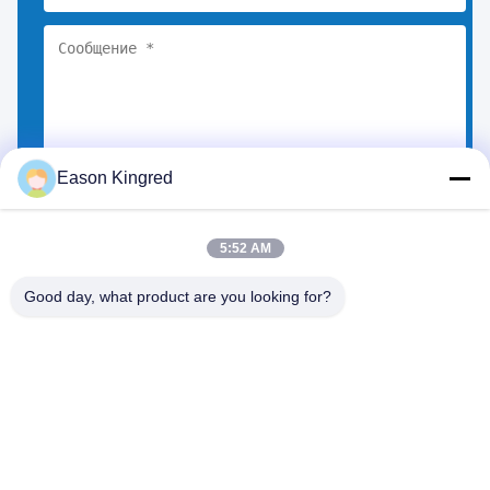
Eason Kingred
Выберите файлы
Вы можете загрузить до 5 файлов.
5:52 AM
Good day, what product are you looking for?
Дорога NO.556 Changjiang, Сучжоу, Китай
Тел.:
00-86-13952400342
Электронная почта:
sales@foodpackingmaterials.com