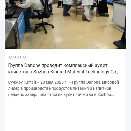
2026-05-28
Группа Danone проводит комплексный аудит
качества в Suzhou Kingred Material Technology Co.,
Ltd., укрепляя обязательства
Сучжоу, Китай – 28 мая 2026 г. – Группа Danone, мировой
лидер в производстве продуктов питания и напитков,
недавно завершила строгий аудит качества в Suzhou
Kingred Material Technology Co., Ltd., подчеркнув свою
непоколебимую приверженность поддержанию самых
высоких стандартов безопасности, качества ...