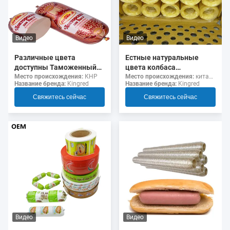
Видео
Видео
Различные цвета
Естные натуральные
доступны Таможенный
цвета колбаса
логотип флексография
коллагеновые оболочки
Место происхождения:
КНР
Место происхождения:
китайский
Название бренда:
Kingred
Название бренда:
Kingred
Печать 5 слоев колбасы
для жаренных колбас
Оболочки для колбас
Свяжитесь сейчас
Свяжитесь сейчас
Видео
Видео