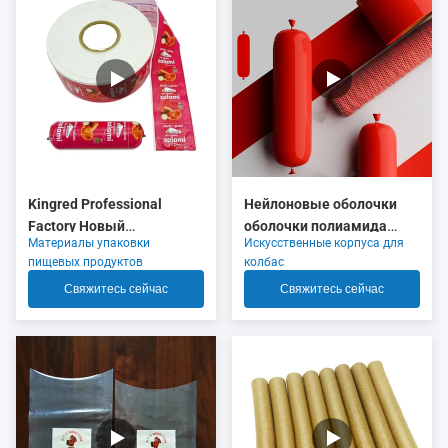
Kingred Professional
Нейлоновые оболочки
Factory Новый
оболочки полиамида
Материалы упаковки
Искусственные корпуса для
полиамидный колбасный
красного цвета
пищевых продуктов
колбас
корпус пластик пищевого
сжимающиеся с 5 слоями
Свяжитесь сейчас
Свяжитесь сейчас
качества OEM
экструзии для упаковки
мясной колбасы