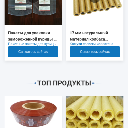
Пакеты для упаковки
17 мм натуральный
замороженной курицы с
материал колбаса
Пакетные пакеты для курицы
Кожухи сосиски коллагена
логотипом, высокая
коллагеновые корпуса
усадка
OEM
Свяжитесь сейчас
Свяжитесь сейчас
ТОП ПРОДУКТЫ