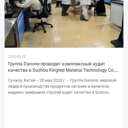
2026-05-28
Группа Danone проводит комплексный аудит
качества в Suzhou Kingred Material Technology Co.,
Ltd., укрепляя обязательства
Сучжоу, Китай – 28 мая 2026 г. – Группа Danone, мировой
лидер в производстве продуктов питания и напитков,
недавно завершила строгий аудит качества в Suzhou
Kingred Material Technology Co., Ltd., подчеркнув свою
непоколебимую приверженность поддержанию самых
высоких стандартов безопасности, качества ...