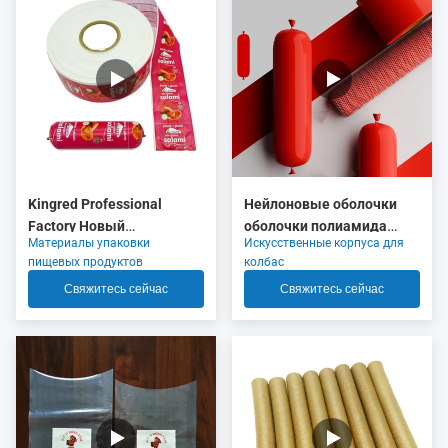
Kingred Professional
Нейлоновые оболочки
Factory Новый
оболочки полиамида
Материалы упаковки
Искусственные корпуса для
полиамидный колбасный
красного цвета
пищевых продуктов
колбас
корпус пластик пищевого
сжимающиеся с 5 слоями
Свяжитесь сейчас
Свяжитесь сейчас
качества OEM
экструзии для упаковки
мясной колбасы