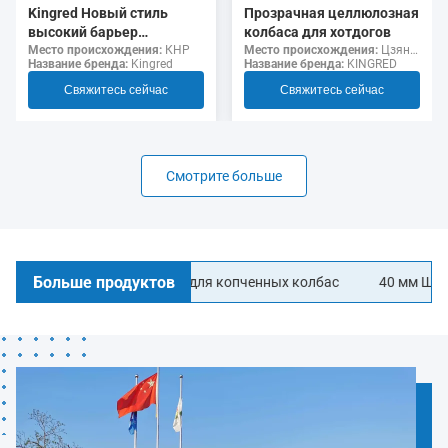
Прозрачная целлюлозная
Kingred Новый стиль
колбаса для хотдогов
высокий барьер
Место происхождения:
Цзянсу, Китай
несъедобный полиамид
Место происхождения:
КНР
Название бренда:
KINGRED
Название бренда:
Kingred
колбаса корпуса пищевой
класс
Свяжитесь сейчас
Свяжитесь сейчас
Смотрите больше
Больше продуктов
ые колбасные корпуса для копченных колбас
40 мм Ширина Л