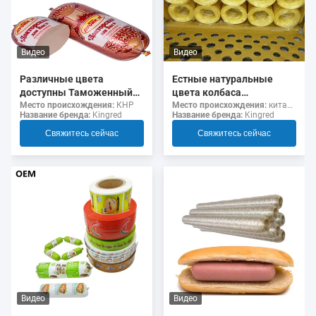
Видео
Видео
Различные цвета
Естные натуральные
доступны Таможенный
цвета колбаса
логотип флексография
коллагеновые оболочки
Место происхождения:
КНР
Место происхождения:
китайский
Название бренда:
Kingred
Название бренда:
Kingred
Печать 5 слоев колбасы
для жаренных колбас
Оболочки для колбас
Свяжитесь сейчас
Свяжитесь сейчас
Видео
Видео