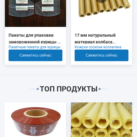
Пакеты для упаковки
17 мм натуральный
замороженной курицы с
материал колбаса
Пакетные пакеты для курицы
Кожухи сосиски коллагена
логотипом, высокая
коллагеновые корпуса
усадка
OEM
Свяжитесь сейчас
Свяжитесь сейчас
ТОП ПРОДУКТЫ