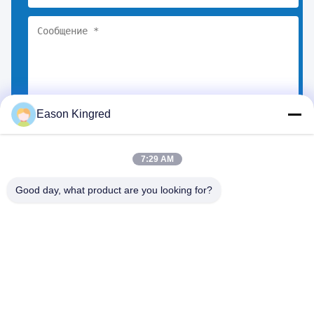
Eason Kingred
Выберите файлы
Вы можете загрузить до 5 файлов.
7:29 AM
Good day, what product are you looking for?
Дорога NO.556 Changjiang, Сучжоу, Китай
Тел.:
00-86-13952400342
Электронная почта:
sales@foodpackingmaterials.com