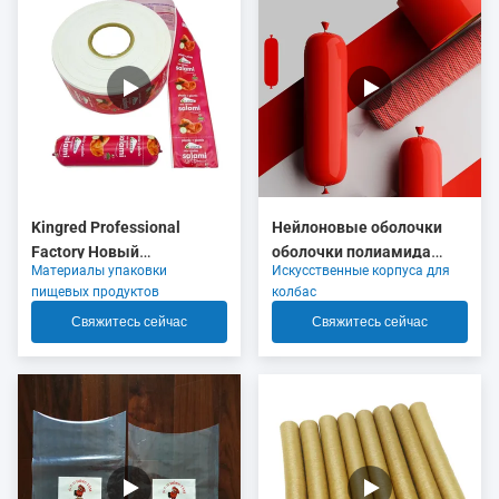
Kingred Professional
Нейлоновые оболочки
Factory Новый
оболочки полиамида
Материалы упаковки
Искусственные корпуса для
полиамидный колбасный
красного цвета
пищевых продуктов
колбас
корпус пластик пищевого
сжимающиеся с 5 слоями
Свяжитесь сейчас
Свяжитесь сейчас
качества OEM
экструзии для упаковки
мясной колбасы