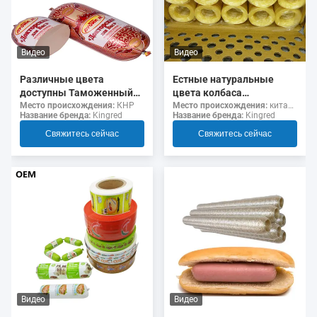
Видео
Видео
Различные цвета
Естные натуральные
доступны Таможенный
цвета колбаса
логотип флексография
коллагеновые оболочки
Место происхождения:
КНР
Место происхождения:
китайский
Название бренда:
Kingred
Название бренда:
Kingred
Печать 5 слоев колбасы
для жаренных колбас
Оболочки для колбас
Свяжитесь сейчас
Свяжитесь сейчас
Видео
Видео