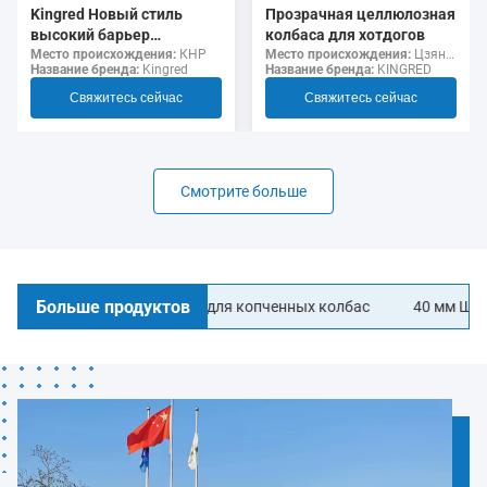
Прозрачная целлюлозная
Kingred Новый стиль
колбаса для хотдогов
высокий барьер
Место происхождения:
Цзянсу, Китай
несъедобный полиамид
Место происхождения:
КНР
Название бренда:
KINGRED
Название бренда:
Kingred
колбаса корпуса пищевой
класс
Свяжитесь сейчас
Свяжитесь сейчас
Смотрите больше
Больше продуктов
е колбасные корпуса для копченных колбас
40 мм Ширина ЛО