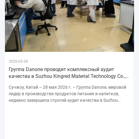
2026-05-28
Группа Danone проводит комплексный аудит
качества в Suzhou Kingred Material Technology Co.,
Ltd., укрепляя обязательства
Сучжоу, Китай – 28 мая 2026 г. – Группа Danone, мировой
лидер в производстве продуктов питания и напитков,
недавно завершила строгий аудит качества в Suzhou
Kingred Material Technology Co., Ltd., подчеркнув свою
непоколебимую приверженность поддержанию самых
высоких стандартов безопасности, качества ...