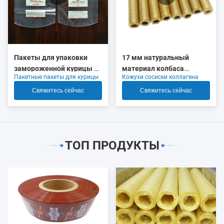
Пакеты для упаковки
17 мм натуральный
замороженной курицы с
материал колбаса
Пакетные пакеты для курицы
Кожухи сосиски коллагена
логотипом, высокая
коллагеновые корпуса
усадка
OEM
Свяжитесь сейчас
Свяжитесь сейчас
ТОП ПРОДУКТЫ