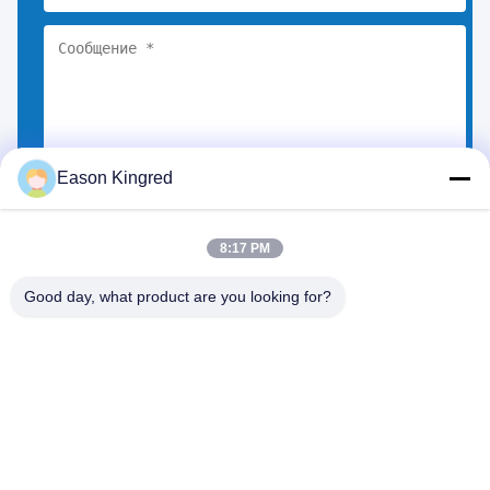
Eason Kingred
Выберите файлы
Вы можете загрузить до 5 файлов.
8:17 PM
Good day, what product are you looking for?
Дорога NO.556 Changjiang, Сучжоу, Китай
Тел.:
00-86-13952400342
Электронная почта:
sales@foodpackingmaterials.com