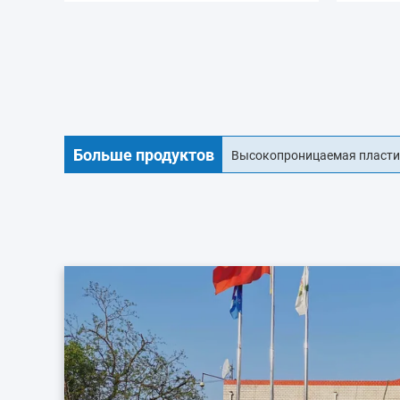
Больше продуктов
18мм коллаген для колбасн