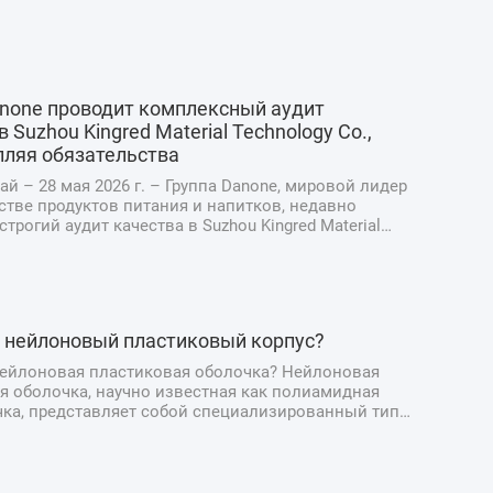
anone проводит комплексный аудит
в Suzhou Kingred Material Technology Co.,
епляя обязательства
ай – 28 мая 2026 г. – Группа Danone, мировой лидер
стве продуктов питания и напитков, недавно
трогий аудит качества в Suzhou Kingred Material
Co., Ltd., подчеркнув свою непоколебимую
ость поддержанию самых высоких стандартов
и, качества ...
е нейлоновый пластиковый корпус?
нейлоновая пластиковая оболочка? Нейлоновая
я оболочка, научно известная как полиамидная
чка, представляет собой специализированный тип
ной упаковки, предназначенный для производства
тчины и мясных деликатесов. В отличие от
ых натуральных о...