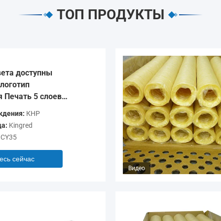
ТОП ПРОДУКТЫ
ета доступны
логотип
 Печать 5 слоев
очки для колбас
ждения:
КНР
а:
Kingred
CY35
есь сейчас
Видео