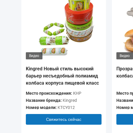
Видео
Видео
Kingred Новый стиль высокий
Прозра
барьер несъедобный полиамид
колбас
колбаса корпуса пищевой класс
Место происхождения:
КНР
Место п
Название бренда:
Kingred
Названи
Номер модели:
KTCY012
Номер м
Свяжитесь сейчас