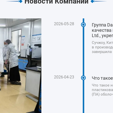
Новости Компании
2026-05-28
Группа D
качества 
Ltd., укр
Сучжоу, Кит
в производ
завершила с
Technology 
приверженн
безопасност
2026-04-23
Что тако
Что такое 
пластикова
(ПА) оболо
искусствен
колбас, ве
традиционн