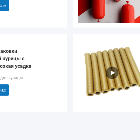
час
паковки
 курицы с
сокая усадка
 для курицы
час