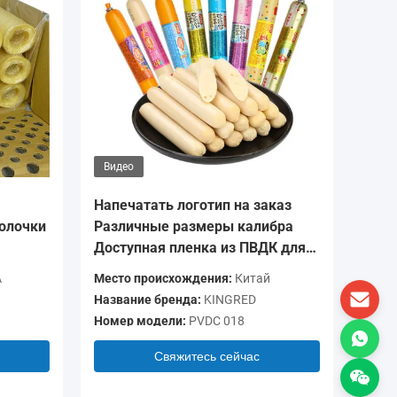
Видео
Видео
Напечатать логотип на заказ
Печать
олочки
Различные размеры калибра
Прозра
Доступная пленка из ПВДК для
барьер
колбас
для ры
A
Место происхождения:
Китай
Место п
Название бренда:
KINGRED
Названи
Номер модели:
PVDC 018
Номер м
Свяжитесь сейчас