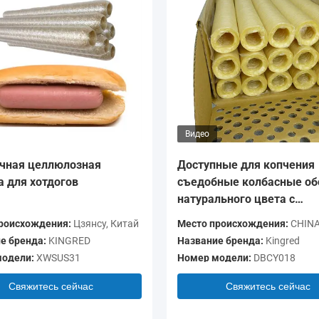
Видео
чная целлюлозная
Доступные для копчения
а для хотдогов
съедобные колбасные об
натурального цвета с
коллагеном
роисхождения:
Цзянсу, Китай
Место происхождения:
CHIN
е бренда:
KINGRED
Название бренда:
Kingred
одели:
XWSUS31
Номер модели:
DBCY018
Свяжитесь сейчас
Свяжитесь сейчас