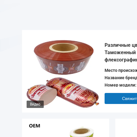
Различные цв
Таможенный 
флексография
колбасы Обол
Место происхо
Название бренд
Номер модели:
Свяжит
Видео