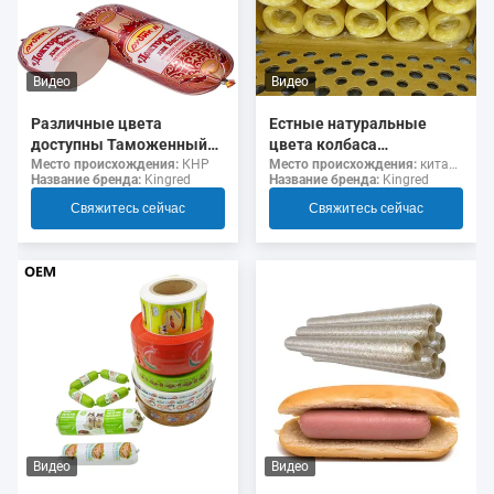
Видео
Видео
Различные цвета
Естные натуральные
доступны Таможенный
цвета колбаса
логотип флексография
коллагеновые оболочки
Место происхождения:
КНР
Место происхождения:
китайский
Название бренда:
Kingred
Название бренда:
Kingred
Печать 5 слоев колбасы
для жаренных колбас
Оболочки для колбас
Свяжитесь сейчас
Свяжитесь сейчас
Видео
Видео