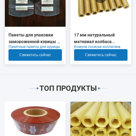
Пакеты для упаковки
17 мм натуральный
замороженной курицы с
материал колбаса
Пакетные пакеты для курицы
Кожухи сосиски коллагена
логотипом, высокая
коллагеновые корпуса
усадка
OEM
Свяжитесь сейчас
Свяжитесь сейчас
ТОП ПРОДУКТЫ