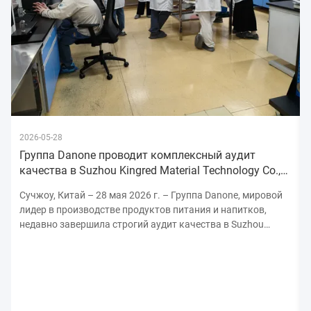
2026-05-28
Группа Danone проводит комплексный аудит
качества в Suzhou Kingred Material Technology Co.,
Ltd., укрепляя обязательства
Сучжоу, Китай – 28 мая 2026 г. – Группа Danone, мировой
лидер в производстве продуктов питания и напитков,
недавно завершила строгий аудит качества в Suzhou
Kingred Material Technology Co., Ltd., подчеркнув свою
непоколебимую приверженность поддержанию самых
высоких стандартов безопасности, качества ...