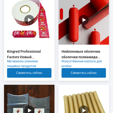
Kingred Professional
Нейлоновые оболочки
Factory Новый
оболочки полиамида
Материалы упаковки
Искусственные корпуса для
полиамидный колбасный
красного цвета
пищевых продуктов
колбас
корпус пластик пищевого
сжимающиеся с 5 слоями
Свяжитесь сейчас
Свяжитесь сейчас
качества OEM
экструзии для упаковки
мясной колбасы