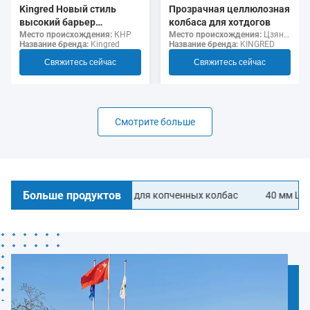
Прозрачная целлюлозная
Kingred Новый стиль
колбаса для хотдогов
высокий барьер
Место происхождения:
Цзянсу, Китай
несъедобный полиамид
Место происхождения:
КНР
Название бренда:
KINGRED
Название бренда:
Kingred
колбаса корпуса пищевой
класс
Свяжитесь сейчас
Свяжитесь сейчас
Смотрите больше
Больше продуктов
ые колбасные корпуса для копченных колбас
40 мм Ширина Л